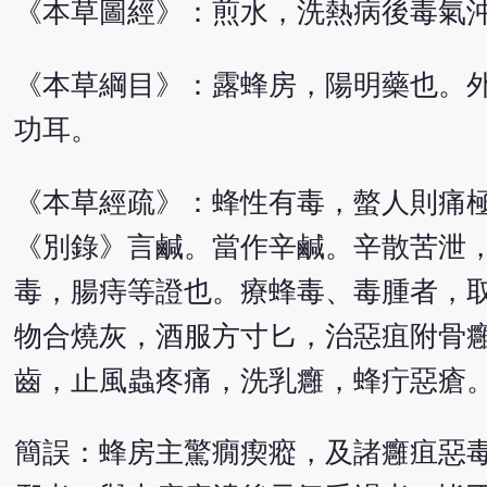
《本草圖經》：煎水，洗熱病後毒氣
《本草綱目》：露蜂房，陽明藥也。
功耳。
《本草經疏》：蜂性有毒，螫人則痛
《別錄》言鹹。當作辛鹹。辛散苦泄
毒，腸痔等證也。療蜂毒、毒腫者，
物合燒灰，酒服方寸匕，治惡疽附骨
齒，止風蟲疼痛，洗乳癰，蜂疔惡瘡
簡誤：蜂房主驚癇瘈瘲，及諸癰疽惡