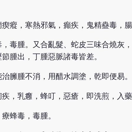
癇瘈瘲，寒熱邪氣，癲疾，鬼精蠱毒，
毒，毒腫。又合亂髮、蛇皮三味合燒灰
歷節腫出，丁腫惡脈諸毒皆差。
能治臃腫不消，用醋水調塗，乾即便易
痢疾，乳癰，蜂叮，惡瘡，即洗煎，入
。療蜂毒，毒腫。