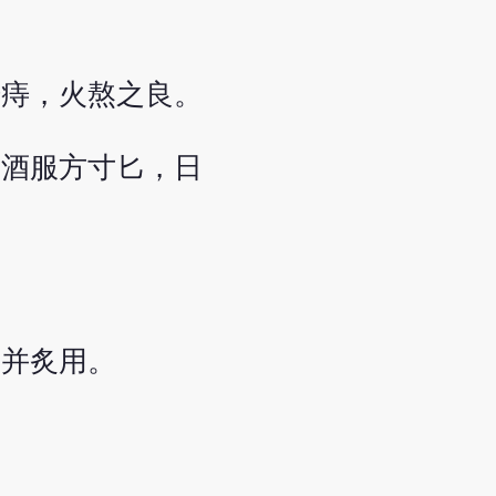
腸痔，火熬之良。
，酒服方寸匕，日
。
藥并炙用。