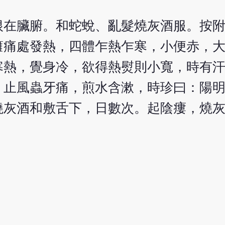
根在臟腑。和蛇蛻、亂髮燒灰酒服。按
癰痛處發熱，四體乍熱乍寒，小便赤，
寒熱，覺身冷，欲得熱熨則小寬，時有
。止風蟲牙痛，煎水含漱，時珍曰：陽
燒灰酒和敷舌下，日數次。起陰瘻，燒