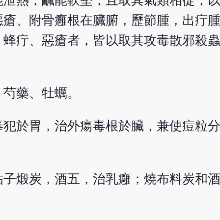
能泄熱，鹹能軟堅，且取其氣類相從，
惡瘡、附骨癰根在臟腑，歷節腫，出疔
、蜂疔、惡瘡者，皆以取其攻毒散邪殺
。
、芍藥、牡蠣。
毒犯於胃，治外瘍毒根於臟，兼使痘粒
粘子煅炭，酒五，治乳癰；燒布料炭和