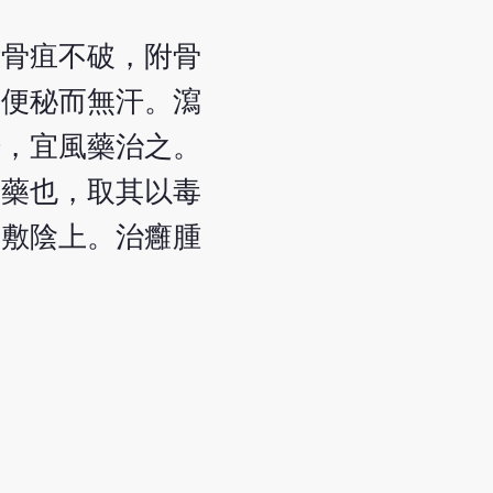
附骨疽不破，附骨
大便秘而無汗。瀉
汗，宜風藥治之。
明藥也，取其以毒
灰敷陰上。治癰腫