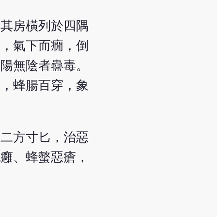
，其房橫列於四隅
驚，氣下而癇，倒
有陽無陰者蠱毒。
用，蜂腸百穿，象
服二方寸匕，治惡
乳癰、蜂螫惡瘡，