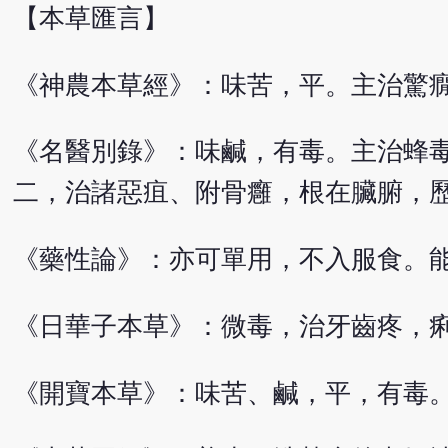
【本草匯言】
《神農本草經》：味苦，平。主治驚
《名醫別錄》：味鹹，有毒。主治蜂
二，治諸惡疽、附骨癰，根在臟腑，
《藥性論》：亦可單用，不入服食。
《日華子本草》：微毒，治牙齒疼，
《開寶本草》：味苦、鹹，平，有毒