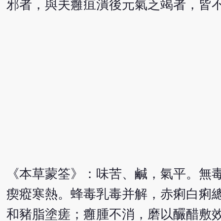
邪者，與夫癰疽潰後元氣乏竭者，皆
《本草蒙筌》：味苦、鹹，氣平。無
瘈瘲寒熱。蜂毒乳毒并解，赤痢白痢
和豬脂塗瘥；癰腫不消，磨以釅醋敷