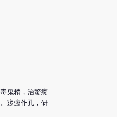
蠱毒鬼精，治驚癇
痿。瘰癧作孔，研
。