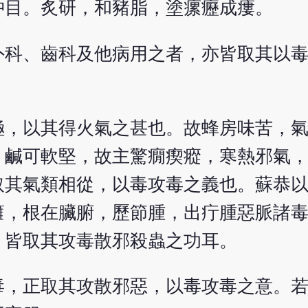
沖目。炙研，和豬脂，塗瘰癧成瘻。
外科、齒科及他病用之者，亦皆取其以
極，以其得火氣之甚也。故蜂房味苦，
，鹹可軟堅，故主驚癇瘈瘲，寒熱邪氣
取其氣類相從，以毒攻毒之義也。蘇恭
癰，根在臟腑，歷節腫，出疔腫惡脈諸
。皆取其攻毒散邪殺蟲之功耳。
毒，正取其攻散邪惡，以毒攻毒之意。