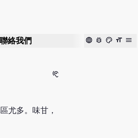
聯絡我們
language
bug_report
color_lens
format_size
menu
hearing
地區尤多。味甘，
。