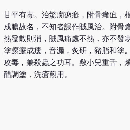
甘平有毒。治驚癇瘛瘲，附骨癰疽，
成膿故名，不知者誤作賊風治。附骨
熱發散則消，賊風痛處不熱，亦不發
塗瘰癧成瘻，音漏，炙研，豬脂和塗
攻毒，兼殺蟲之功耳。敷小兒重舌，
醋調塗，洗瘡煎用。