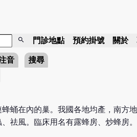
search
門診地點
預約掛號
關於
注音
搜尋
連蜂蛹在內的巢。我國各地均產，南方
蟲、祛風。臨床用名有露蜂房、炒蜂房