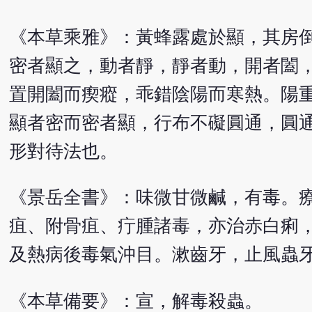
《本草乘雅》：黃蜂露處於顯，其房
密者顯之，動者靜，靜者動，開者闔
置開闔而瘈瘲，乖錯陰陽而寒熱。陽
顯者密而密者顯，行布不礙圓通，圓
形對待法也。
《景岳全書》：味微甘微鹹，有毒。
疽、附骨疽、疔腫諸毒，亦治赤白痢
及熱病後毒氣沖目。漱齒牙，止風蟲
《本草備要》：宣，解毒殺蟲。