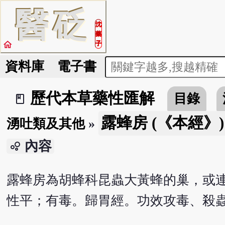
醫
砭
沈
藥
home
子
資料庫
電子書
歷代本草藥性匯解
目錄
book_2
露蜂房 (《本經》)
湧吐類及其他
»
內容
bubble_chart
露蜂房為胡蜂科昆蟲大黃蜂的巢，或
性平；有毒。歸胃經。功效攻毒、殺