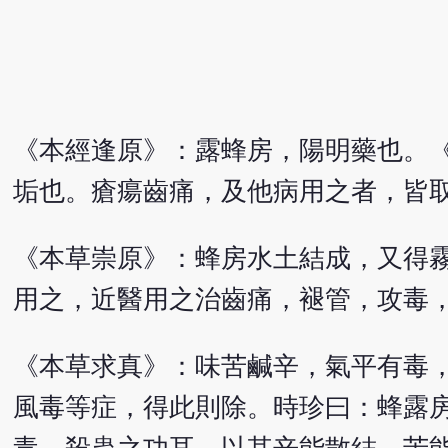
《本經逢原》：露蜂房，陽明藥也。
垢也。瘡瘍齒痛，及他病用之者，皆
《本草崇原》：蜂房水土結成，又得
用之，近醫用之治齒痛，褪管，攻毒
《本草求真》：味苦鹹辛，氣平有毒
風毒等症，得此則除。時珍曰：蜂露