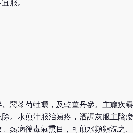
不宜服。
毒。惡芩芍牡蠣，及乾薑丹參。主癲疾
總除。水煎汁服治齒疼，酒調灰服主陰
效。熱病後毒氣熏目，可煎水頻頻洗之