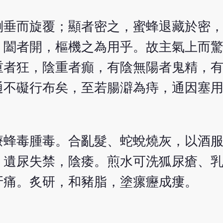
倒垂而旋覆；顯者密之，蜜蜂退藏於密
，闔者開，樞機之為用乎。故主氣上而
重者狂，陰重者癲，有陰無陽者鬼精，
通不礙行布矣，至若腸澼為痔，通因塞
療蜂毒腫毒。合亂髮、蛇蛻燒灰，以酒
，遺尿失禁，陰痿。煎水可洗狐尿瘡、
牙痛。炙研，和豬脂，塗瘰癧成瘻。