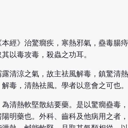
《本經》治驚癇疾，寒熱邪氣，蠱毒腸
取其以毒攻毒，殺蟲之功耳。
霧露清涼之氣，故主祛風解毒，鎮驚清
，解毒，清熱祛風。學者以意會之可也
，為清熱軟堅散結要藥。是以驚癇蠱毒
房陽明藥也。外科、齒科及他病用之者