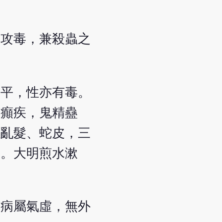
毒攻毒，兼殺蟲之
氣平，性亦有毒。
，癲疾，鬼精蠱
以亂髮、蛇皮，三
毒。大明煎水漱
若病屬氣虛，無外