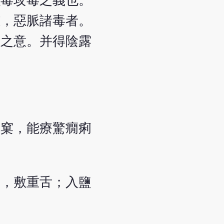
以毒攻毒之義也。
腫，惡脈諸毒者。
蟲之意。并得陰露
分窠，能療驚癇痢
酒，敷重舌；入鹽