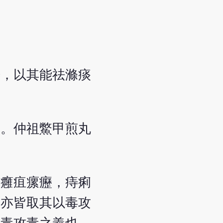
痔，以其能祛滌痰
熱。仲祖鱉甲煎丸
。
，癰疽瘰癧，痔痢
，亦皆取其以毒攻