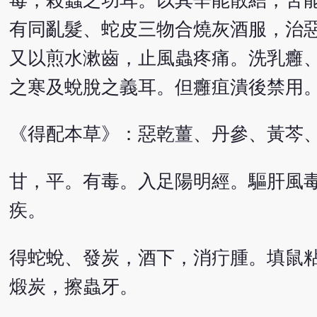
毒，殺蟲之功耳。以其辛能散結，苦
有同亂髮、蛇皮三物合燒灰酒服，治
又以煎水漱齒，止風蟲疼痛。洗乳癰
之寒及蛻脫之義耳。但癰疽潰後禁用
《得配本草》：惡乾薑、丹參、黃芩
甘，平。有毒。入足陽明經。驅肝風
疾。
得蛇蛻、發炭，酒下，消疔腫。填鼠
煅炭，擦蟲牙。