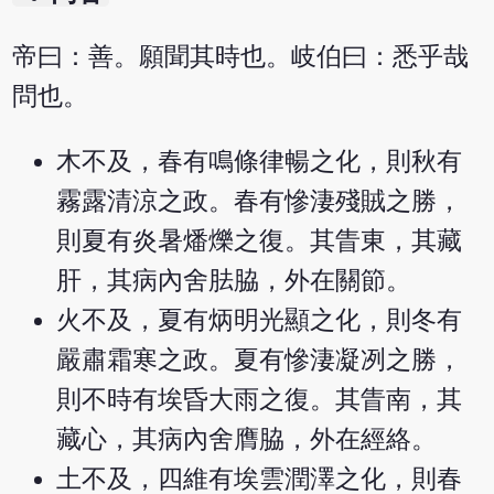
帝曰：善。願聞其時也。岐伯曰：悉乎哉
問也。
木不及，春有鳴條律暢之化，則秋有
霧露清涼之政。春有慘淒殘賊之勝，
則夏有炎暑燔爍之復。其眚東，其藏
肝，其病內舍胠脇，外在關節。
火不及，夏有炳明光顯之化，則冬有
嚴肅霜寒之政。夏有慘淒凝冽之勝，
則不時有埃昏大雨之復。其眚南，其
藏心，其病內舍膺脇，外在經絡。
土不及，四維有埃雲潤澤之化，則春