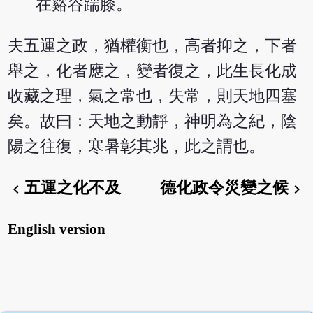
在谿谷踹膝。
夫五運之政，猶權衡也，高者抑之，下者
舉之，化者應之，變者復之，此生長化成
收藏之理，氣之常也，失常，則天地四塞
矣。故曰：天地之動靜，神明為之紀，陰
陽之往復，寒暑彰其兆，此之謂也。
五運之化不及
德化政令災變之候
chevron_left
chevron_right
English version