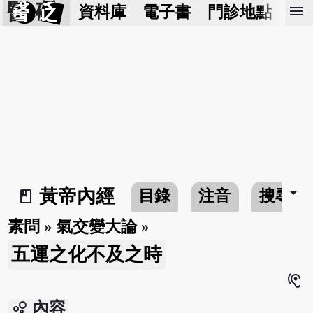
醫 砭
menu
資料庫
電子書
門診地點
預
arrow_drop_down
黃帝內經
目錄
注音
搜尋
book_2
素問
»
氣交變大論
»
五運之化不及之時
hearing
bubble_chart
內容