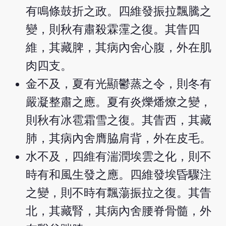
有鳴條鼓折之政。四維發振拉飄騰之
變，則秋有肅殺霖霪之復。其眚四
維，其藏脾，其病內舍心腹，外在肌
肉四支。
金不及，夏有光顯鬱蒸之令，則冬有
嚴凝整肅之應。夏有炎爍燔燎之變，
則秋有冰雹霜雪之復。其眚西，其藏
肺，其病內舍膺脇肩背，外在皮毛。
水不及，四維有湍潤埃雲之化，則不
時有和風生發之應。四維發埃昏驟注
之變，則不時有飄蕩振拉之復。其眚
北，其藏腎，其病內舍腰脊骨髓，外