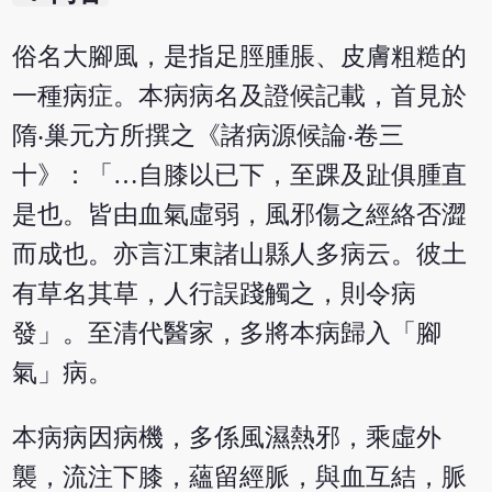
俗名大腳風，是指足脛腫脹、皮膚粗糙的
一種病症。本病病名及證候記載，首見於
隋‧巢元方所撰之《諸病源候論‧卷三
十》：「…自膝以已下，至踝及趾俱腫直
是也。皆由血氣虛弱，風邪傷之經絡否澀
而成也。亦言江東諸山縣人多病云。彼土
有草名其草，人行誤踐觸之，則令病
發」。至清代醫家，多將本病歸入「腳
氣」病。
本病病因病機，多係風濕熱邪，乘虛外
襲，流注下膝，蘊留經脈，與血互結，脈