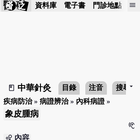
醫 砭
menu
資料庫
電子書
門診地點
預
arrow_drop_down
中華針灸
目錄
注音
搜尋
book_2
疾病防治
»
病證辨治
»
內科病證
»
象皮腫病
hearing
bubble_chart
內容