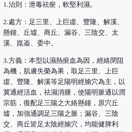
1.治則：泄毒祛瘀，軟堅利濕。
2.處方：足三里、上巨虛、豐隆、解溪、
懸鐘、丘墟、商丘、漏谷、三陰交、太
溪、崑崙、委中。
3.方義：本型以濕熱瘀血為因，經絡閉阻
為機，肌膚失榮為果，取足三里、上巨
虛、豐隆、解溪等足陽明經腧穴為主，以
冀通經活血，祛濕消腫，使陽明脈通以潤
宗筋，復配足三陽之大絡懸鐘，原穴丘
墟，加強通調足三陽之脈；漏谷、三陰
交、商丘皆足太陰經腧穴，均能健脾利