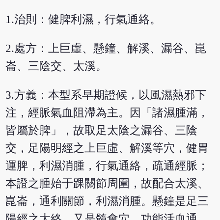
1.治則：健脾利濕，行氣通絡。
2.處方：上巨虛、懸鐘、解溪、漏谷、崑
崙、三陰交、太溪。
3.方義：本型系早期證候，以風濕熱邪下
注，經脈氣血阻滯為主。因「諸濕腫滿，
皆屬於脾」，故取足太陰之漏谷、三陰
交，足陽明經之上巨虛、解溪等穴，健胃
運脾，利濕消腫，行氣通絡，疏通經脈；
本證之腫始于踝關節周圍，故配合太溪、
崑崙，通利關節，利濕消腫。懸鐘是足三
陽經之大絡，又是髓會穴，功能活血通