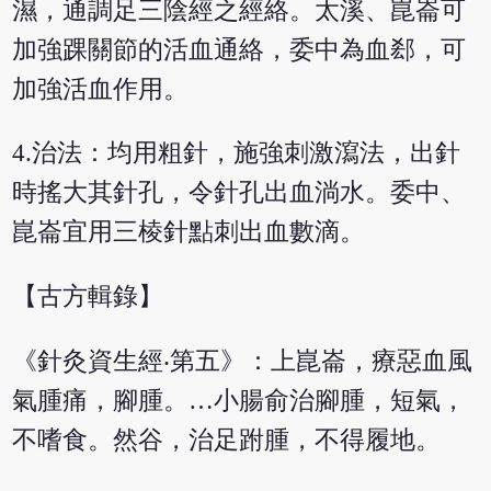
濕，通調足三陰經之經絡。太溪、崑崙可
加強踝關節的活血通絡，委中為血郄，可
加強活血作用。
4.治法：均用粗針，施強刺激瀉法，出針
時搖大其針孔，令針孔出血淌水。委中、
崑崙宜用三棱針點刺出血數滴。
【古方輯錄】
《針灸資生經‧第五》：上崑崙，療惡血風
氣腫痛，腳腫。…小腸俞治腳腫，短氣，
不嗜食。然谷，治足跗腫，不得履地。