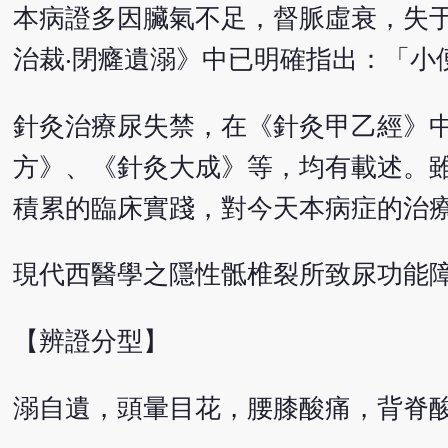
本病證多因臟氣不足，督脈虛衰，失
治裁‧閉癃遺溺》中已明確指出：「小
針灸治療尿失禁，在《針灸甲乙經》
方》、《針灸大成》等，均有載述。
積累的臨床實踐，對今天本病症的治
現代西醫學之隱性骶椎裂所致尿功能
【辨證分型】
溺自遺，頭暈目花，腰膝酸痛，背脊