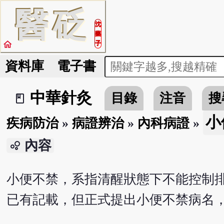
醫
砭
沈
藥
home
子
資料庫
電子書
中華針灸
目錄
注音
搜
book_2
小
疾病防治
»
病證辨治
»
內科病證
»
內容
bubble_chart
小便不禁，系指清醒狀態下不能控制
已有記載，但正式提出小便不禁病名