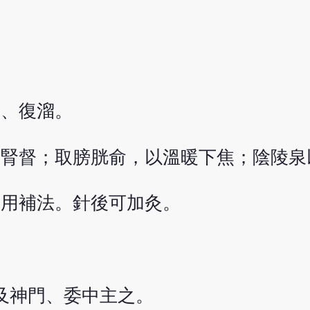
俞、復溜。
益腎督；取膀胱俞，以溫暖下焦；陰陵泉
均用補法。針後可加灸。
及神門、委中主之。