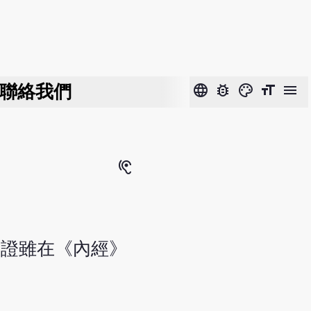
聯絡我們
language
bug_report
color_lens
format_size
menu
hearing
病證雖在《內經》