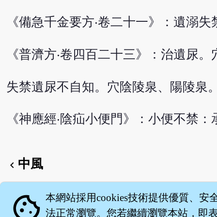
《備急千金要方‧卷二十一》：遺溺失
《普濟方‧卷四百二十三》：治遺尿。
失禁遺尿不自知。穴陰陵泉、陽陵泉
《神應經‧陰疝小便門》：小便不禁：
中風
chevron_left
English version
cookie
本網站採用cookies技術提供優質、安
法正常瀏覽。您若繼續瀏覽本站，即表示