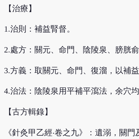
【治療】
1.治則：補益腎督。
2.處方：關元、命門、陰陵泉、膀胱
3.方義：取關元、命門、復溜，以補
4.治法：陰陵泉用平補平瀉法，余穴
【古方輯錄】
《針灸甲乙經‧卷之九》：遺溺，關門