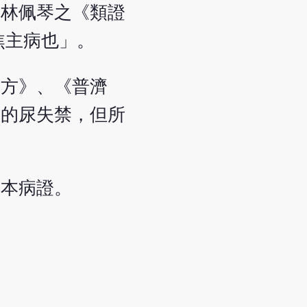
，林佩琴之《類證
焦主病也」。
要方》、《普濟
起的尿失禁，但所
於本病證。