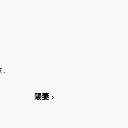
敦。
陽萎
chevron_right