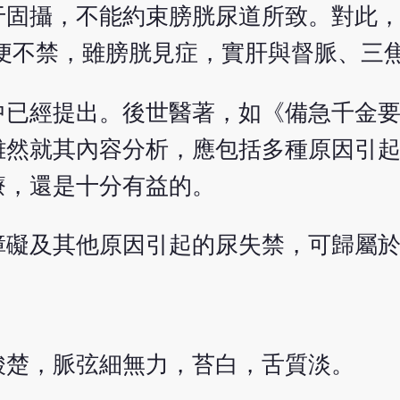
于固攝，不能約束膀胱尿道所致。對此
便不禁，雖膀胱見症，實肝與督脈、三
中已經提出。後世醫著，如《備急千金
雖然就其內容分析，應包括多種原因引
療，還是十分有益的。
障礙及其他原因引起的尿失禁，可歸屬
酸楚，脈弦細無力，苔白，舌質淡。