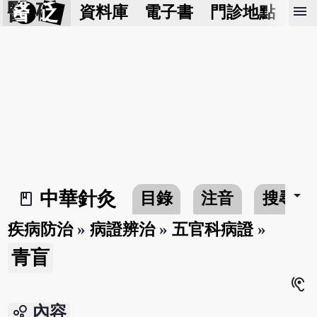
醫 砭
menu
資料庫
電子書
門診地點
預
arrow_drop_down
中華針灸
目錄
注音
搜尋
book_2
疾病防治
»
病證辨治
»
五官科病證
»
青盲
hearing
bubble_chart
內容