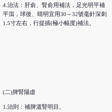
4.治法：肝俞、腎俞用補法，足光明平補
平瀉，球後、睛明宜用30～32號毫針深刺
1.5寸左右，行提插(極小幅度)補法。
(二)脾腎陽虛
1.治則：補脾溫腎明目。