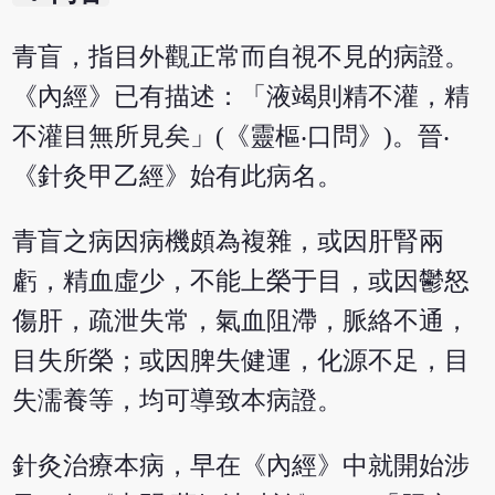
青盲，指目外觀正常而自視不見的病證。
《內經》已有描述：「液竭則精不灌，精
不灌目無所見矣」(《靈樞‧口問》)。晉‧
《針灸甲乙經》始有此病名。
青盲之病因病機頗為複雜，或因肝腎兩
虧，精血虛少，不能上榮于目，或因鬱怒
傷肝，疏泄失常，氣血阻滯，脈絡不通，
目失所榮；或因脾失健運，化源不足，目
失濡養等，均可導致本病證。
針灸治療本病，早在《內經》中就開始涉