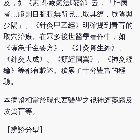
及，如《素問‧藏氣法時論》云：「肝病
者…虛則目䀮䀮無所見…取其經，厥陰與
少陽」。《針灸甲乙經》明確提到青盲的
取穴治療。在眾多後世醫學著作中，如
《備急千金要方》、《針灸資生經》、
《針灸大成》、《類經圖翼》、《神灸經
綸》等都有載述。積累了十分豐富的經
驗。
本病證相當於現代西醫學之視神經萎縮及
皮質盲等。
【辨證分型】