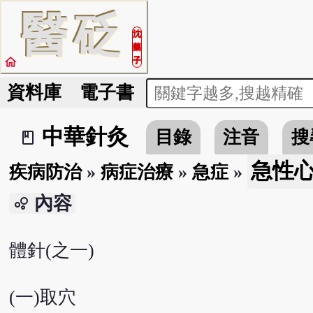
醫
砭
沈
藥
home
子
資料庫
電子書
中華針灸
目錄
注音
搜
book_2
急性
疾病防治
»
病症治療
»
急症
»
內容
bubble_chart
體針(之一)
(一)取穴