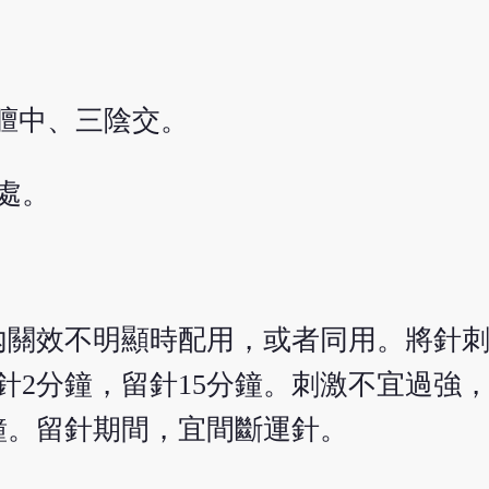
)膻中、三陰交。
處。
內關效不明顯時配用，或者同用。將針
運針2分鐘，留針15分鐘。刺激不宜過強
鐘。留針期間，宜間斷運針。