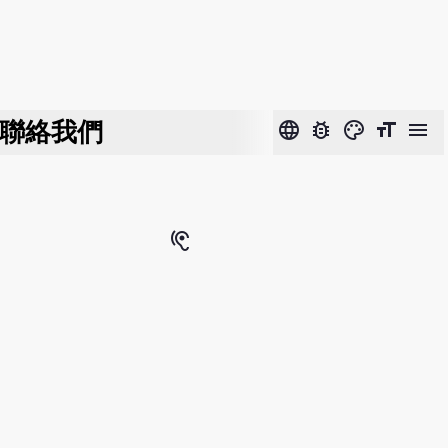
聯絡我們
language
bug_report
color_lens
format_size
menu
hearing