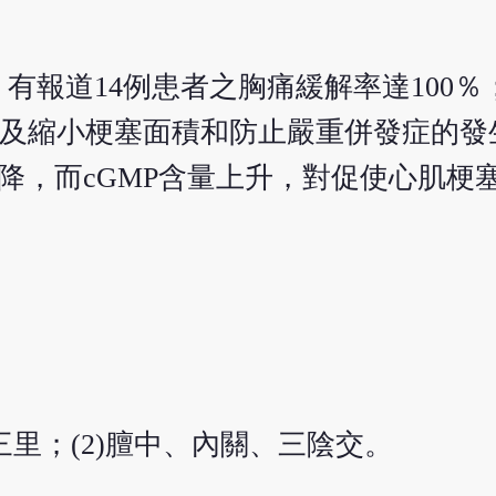
有報道14例患者之胸痛緩解率達100％
氧耗及縮小梗塞面積和防止嚴重併發症的
下降，而cGMP含量上升，對促使心肌梗
三里；(2)膻中、內關、三陰交。