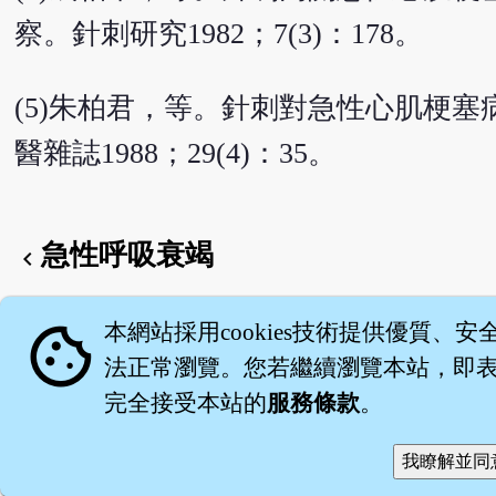
察。針刺研究1982；7(3)：178。
(5)朱柏君，等。針刺對急性心肌梗
醫雜誌1988；29(4)：35。
急性呼吸衰竭
chevron_left
English version
cookie
本網站採用cookies技術提供優質、安
法正常瀏覽。您若繼續瀏覽本站，即表示
完全接受本站的
服務條款
。
關