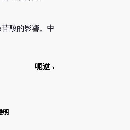
核苷酸的影響。中
呃逆
chevron_right
聲明