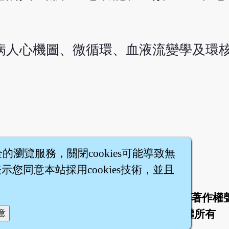
塞病人心機圖、微循環、血液流變學及環
全的瀏覽服務，關閉cookies可能導致無
您同意本站採用cookies技術，並且
於
聯絡我們
服務條款
隱私權條款
著作權
|
|
|
|
智橐‧
醫砭
‧
沈藥子
©2008～2026
著作權所有