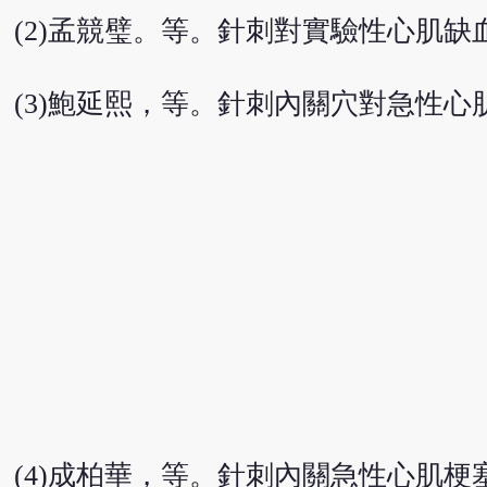
(2)孟競璧。等。針刺對實驗性心肌缺血
(3)鮑延熙，等。針刺內關穴對急性心肌
(4)成柏華，等。針刺內關急性心肌梗