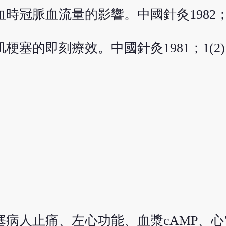
時冠脈血流量的影響。中國針灸1982；2(
梗塞的即刻療效。中國針灸1981；1(2)
塞病人止痛、左心功能、血漿cAMP、