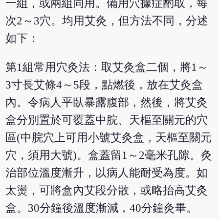
一組，或兩組同用。備用穴據症酌取，每
次2～3穴。均用艾灸，但方法不同，分述
如下：
第1組常用穴灸法：取艾灸盒二個，將1～
3寸長艾條4～5段，點燃後，放在艾灸盒
內。令病人平臥暴露腹部，然後，將艾灸
盒分別置於可覆蓋中脘、天樞至關元的穴
區(中脘穴上可用小號艾灸盒，天樞至關元
穴，須用大號)。盒蓋留1～2毫米孔隙。灸
治部位溫度漸升，以病人能耐受為度。如
太燙，可將盒內艾段分散，或略抬高艾灸
盒。30分鐘後溫度漸減，40分鐘灸畢。