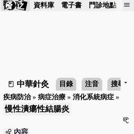
醫 砭
menu
資料庫
電子書
門診地點
預
arrow_drop_down
中華針灸
目錄
注音
搜尋
book_2
疾病防治
»
病症治療
»
消化系統病症
»
慢性潰瘍性結腸炎
hearing
bubble_chart
內容