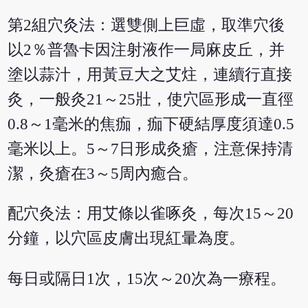
第2組穴灸法：選雙側上巨虛，取準穴後
以2％普魯卡因注射液作一局麻皮丘，并
塗以蒜汁，用黃豆大之艾炷，連續行直接
灸，一般灸21～25壯，使穴區形成一直徑
0.8～1毫米的焦痂，痂下硬結厚度須達0.5
毫米以上。5～7日形成灸瘡，注意保持清
潔，灸瘡在3～5周內癒合。
配穴灸法：用艾條以雀啄灸，每次15～20
分鐘，以穴區皮膚出現紅暈為度。
每日或隔日1次，15次～20次為一療程。