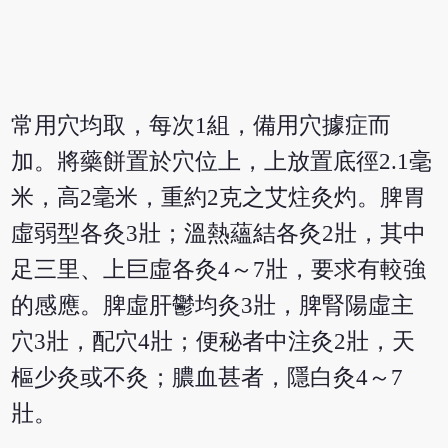
常用穴均取，每次1組，備用穴據症而
加。將藥餅置於穴位上，上放置底徑2.1毫
米，高2毫米，重約2克之艾炷灸灼。脾胃
虛弱型各灸3壯；溫熱蘊結各灸2壯，其中
足三里、上巨虛各灸4～7壯，要求有較強
的感應。脾虛肝鬱均灸3壯，脾腎陽虛主
穴3壯，配穴4壯；便秘者中注灸2壯，天
樞少灸或不灸；膿血甚者，隱白灸4～7
壯。