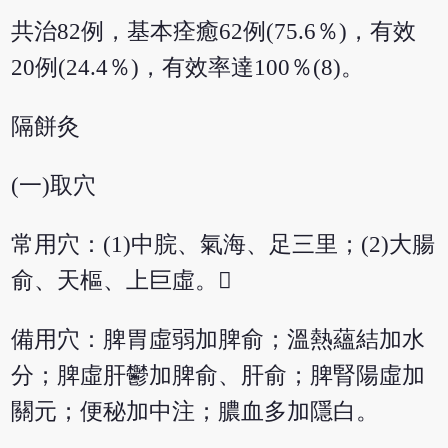
共治82例，基本痊癒62例(75.6％)，有效
20例(24.4％)，有效率達100％(8)。
隔餅灸
(一)取穴
常用穴：(1)中脘、氣海、足三里；(2)大腸
俞、天樞、上巨虛。
備用穴：脾胃虛弱加脾俞；溫熱蘊結加水
分；脾虛肝鬱加脾俞、肝俞；脾腎陽虛加
關元；便秘加中注；膿血多加隱白。