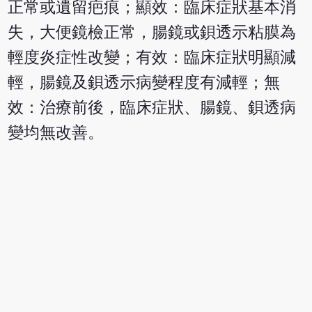
正常或遺留疤痕；顯效：臨床症狀基本消
失，大便鏡檢正常，腸鏡或鋇透示粘膜為
輕度炎症性改變；有效：臨床症狀明顯減
輕，腸鏡及鋇透示病變程度有減輕；無
效：治療前後，臨床症狀、腸鏡、鋇透病
變均無改善。