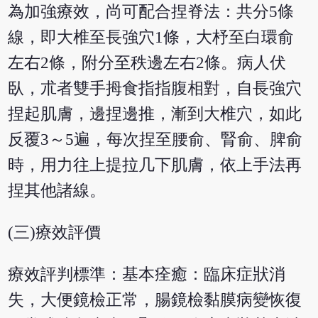
為加強療效，尚可配合捏脊法：共分5條
線，即大椎至長強穴1條，大杼至白環俞
左右2條，附分至秩邊左右2條。病人伏
臥，朮者雙手拇食指指腹相對，自長強穴
捏起肌膚，邊捏邊推，漸到大椎穴，如此
反覆3～5遍，每次捏至腰俞、腎俞、脾俞
時，用力往上提拉几下肌膚，依上手法再
捏其他諸線。
(三)療效評價
療效評判標準：基本痊癒：臨床症狀消
失，大便鏡檢正常，腸鏡檢黏膜病變恢復