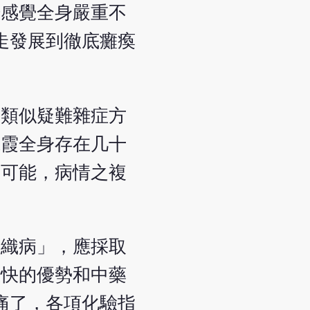
始感覺全身嚴重不
走發展到徹底癱瘓
療類似疑難雜症方
麗霞全身存在几十
的可能，病情之複
組織病」，應採取
效快的優勢和中藥
痛了，各項化驗指