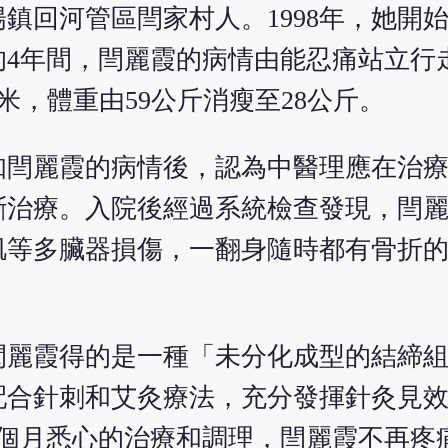
陽鎮回河管區閆家村人。1998年，她開
的4年間，閆麗霞的病情由能忍痛站立行
0米，體重由59公斤消瘦至28公斤。
知閆麗霞的病情後，認為中醫理應在治
斷治療。入院後經過系統檢查發現，閆
肌等多臟器損傷，一翻身隨時都有骨折
閆麗霞得的是一種「未分化成型的結締
配合針刺和艾灸療法，充分發揮針灸見
5個月悉心的治療和調理，閆麗霞不再疼