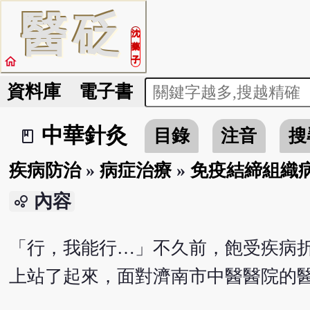
醫
砭
沈
藥
home
子
資料庫
電子書
中華針灸
目錄
注音
搜
book_2
疾病防治
»
病症治療
»
免疫結締組織
內容
bubble_chart
「行，我能行…」不久前，飽受疾病
上站了起來，面對濟南市中醫醫院的