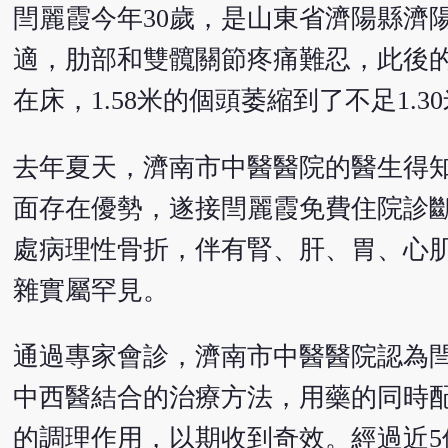
閆麗霞今年30歲，是山東省濟陽縣濟
適，肋部和雙髖關節疼痛難忍，此後
在床，1.58米的個頭萎縮到了不足1.3
去年夏天，濟南市中醫醫院的醫生得
面存在優勢，遂接閆麗霞免費住院診
處病理性骨折，伴有腎、肝、胃、心
雜實屬罕見。
通過專家會診，濟南市中醫醫院認為
中西醫結合的治療方法，用藥的同時
的調理作用，以期收到奇效。經過近