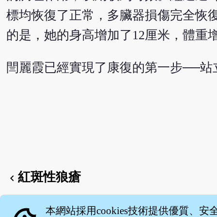
標均恢復了正常，多臟器損傷完全恢
的是，她的身高增加了12厘米，體重
閆麗霞已經實現了康復的第一步──
紅斑性狼瘡
chevron_left
English version
本網站採用cookies技術提供優質、安