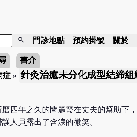
search
門診地點
預約掛號
關於
尋
書介
針灸治癒未分化成型結締組
病症
»
折磨四年之久的閆麗霞在丈夫的幫助下
醫護人員露出了含淚的微笑。