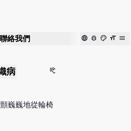
聯絡我們
language
bug_report
color_lens
format_size
menu
織病
hearing
，顫巍巍地從輪椅