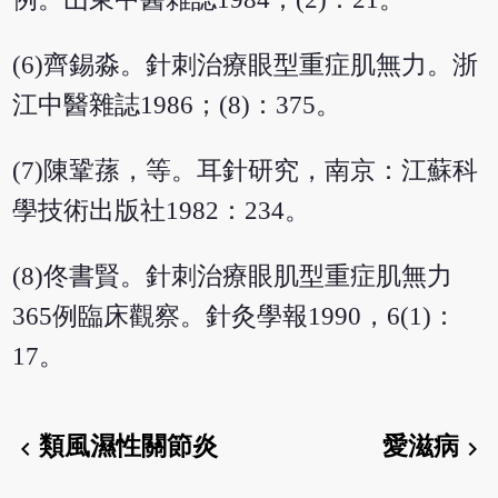
(6)齊錫淼。針刺治療眼型重症肌無力。浙
江中醫雜誌1986；(8)：375。
(7)陳鞏蓀，等。耳針研究，南京：江蘇科
學技術出版社1982：234。
(8)佟書賢。針刺治療眼肌型重症肌無力
365例臨床觀察。針灸學報1990，6(1)：
17。
類風濕性關節炎
愛滋病
chevron_left
chevron_right