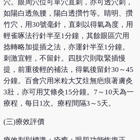
穴。眼周穴位可單穴直刺，亦可透穴刺，
如陽白透魚腰，陽白透攢竹等。睛明、攢
竹穴，用30號毫針，直刺以得氣為度，用
輕雀啄法行針半至1分鐘，其餘眼區穴用
捻轉略加提插之法，亦運針半至1分鐘。
刺激宜輕，不留針。四肢穴則取緊插慢
提，前重後輕的補法，得氣後留針30～45
分鐘。百會穴用米粒大艾炷無疤痕著膚灸
3壯，亦可用艾條灸15分鐘。7～10天為一
療程，每日1次。療程間隔3～5天。
(三)療效評價