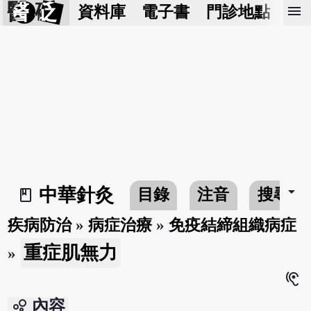
醫 砭
menu
資料庫
電子書
門診地點
預
arrow_drop_down
中華針灸
目錄
注音
搜尋
book_2
疾病防治
»
病症治療
»
免疫結締組織病症
重症肌無力
»
hearing
bubble_chart
內容