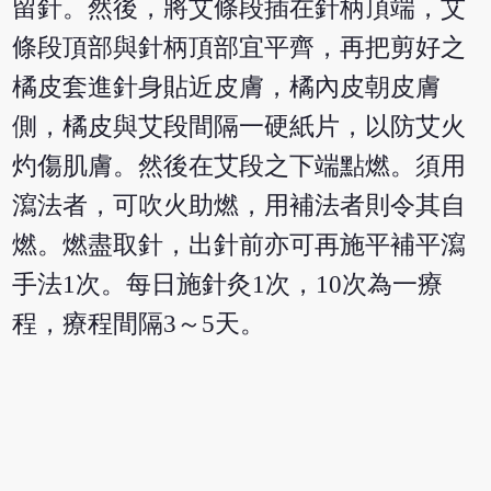
留針。然後，將艾條段插在針柄頂端，艾
條段頂部與針柄頂部宜平齊，再把剪好之
橘皮套進針身貼近皮膚，橘內皮朝皮膚
側，橘皮與艾段間隔一硬紙片，以防艾火
灼傷肌膚。然後在艾段之下端點燃。須用
瀉法者，可吹火助燃，用補法者則令其自
燃。燃盡取針，出針前亦可再施平補平瀉
手法1次。每日施針灸1次，10次為一療
程，療程間隔3～5天。