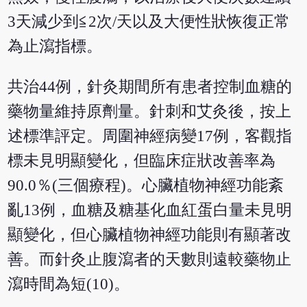
3天減少到≦2次/天以及大便性狀恢復正常
為止瀉指標。
共治44例，針灸期間所有患者控制血糖的
藥物量維持原劑量。針刺和艾灸後，按上
述標準評定。周圍神經病變17例，客觀指
標未見明顯變化，但臨床症狀改善率為
90.0％(三個療程)。心臟植物神經功能紊
亂13例，血糖及糖基化血紅蛋白量未見明
顯變化，但心臟植物神經功能則有顯著改
善。而針灸止腹瀉者的天數則遠較藥物止
瀉時間為短(10)。