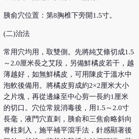
胰俞穴位置：第8胸椎下旁開1.5寸。
(二)治法
常用穴均用，取雙側。先將純艾條切成1.5
～2.0厘米長之艾段，另備鮮橘皮若干，越
薄越好，如無鮮橘皮，可用陳皮于溫水中
泡軟後備用。將橘皮剪成約2×2厘米大小
之片塊，再從邊緣至中心剪一長約1厘米
的切口。穴位常規消毒後，用1.5～2.0寸
長毫，液門穴直刺，胰俞和三焦俞略斜向
脊柱刺入，施平補平瀉手法，針感顯著後