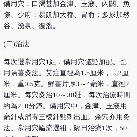
備用穴：口渴甚加金津、玉液、內關、魚
際、少府；易飢加大都、胃俞；多尿加然
谷、湧泉、復溜。
(二)治法
每次選常用穴1組，備用穴隨證加配。也
用隔薑灸法。艾炷直徑為1.5厘米，高2厘
米，重0.5克。鮮薑片厚3～4毫米，直徑2
厘米。每穴灸治10～30壯，每次治療時間
約為210分鐘。備用穴中，金津、玉液用
毫針或消毒三棱針點刺出血。余穴亦用灸
法。常用穴輪流選組，隔日治療1次，50