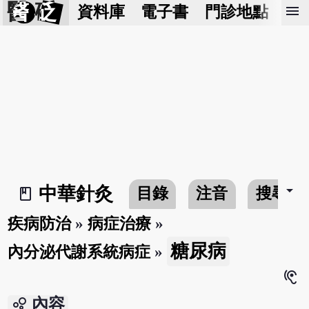
醫 砭
menu
資料庫
電子書
門診地點
預
arrow_drop_down
中華針灸
目錄
注音
搜尋
book_2
疾病防治
»
病症治療
»
糖尿病
內分泌代謝系統病症
»
hearing
bubble_chart
內容