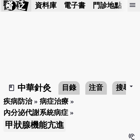
醫 砭
menu
資料庫
電子書
門診地點
預
arrow_drop_down
中華針灸
目錄
注音
搜尋
book_2
疾病防治
»
病症治療
»
內分泌代謝系統病症
»
甲狀腺機能亢進
hearing