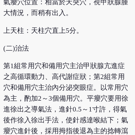
氣癭穴位置：相當於天突穴，視甲狀腺腫
大情況，而稍有出入。
上天柱：天柱穴直上5分。
(二)治法
第1組常用穴和備用穴主治甲狀腺亢進症
之高循環動力、高代謝症狀；第2組常用
穴和備用穴主治內分泌突眼症。以常用穴
為主，酌加2～3個備用穴。平癭穴要用徐
進徐出之導氣法，進針0.5～1寸許，得氣
後作徐入徐出手法，使針感達喉結下；氣
癭穴進針後，採用拇指後退為主的捻轉瀉