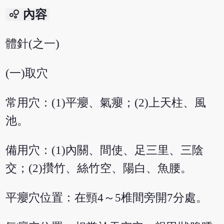
bubble_chart
內容
體針(之一)
(一)取穴
常用穴：(1)平癭、氣癭；(2)上天柱、風
池。
備用穴：(1)內關、間使、足三里、三陰
交；(2)攢竹、絲竹空、陽白、魚腰。
平癭穴位置：在頸4～5椎間旁開7分處。