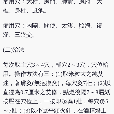
常用穴：大杼、風門、肺俞、風府、大
椎、身柱、風池。
備用穴：內關、間使、太溪、照海、復
溜、三陰交。
(二)治法
每次取主穴3～4穴，輔穴2～3穴，穴位輪
用。操作方法有三：(1)取米粒大之純艾
炷，著膚灸(無疤痕灸)，每穴灸7壯；(2)以
直徑為0.7厘米之艾條，點燃後隔7～8層紙
按壓在穴位上，一按即起為1壯，每穴灸5
～7壯；(3)以小號平頭火針，在酒精燈上