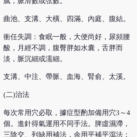
膩，脈滑數或弦數。
曲池、支溝、大橫、四滿、內庭、腹結。
衝任失調：食眠一般，大便尚好，尿頻腰
酸，月經不調，腹臀胖如水囊，舌胖而
淡，脈沉細或濡細。
支溝、中注、帶脈、血海、腎俞、太溪。
(二)治法
每次常用穴必取，據症型酌加備用穴3～4
個。進針得氣運用不同手法。脾虛濕滯，
三陰交、列缺用補法，余用平補平瀉法；