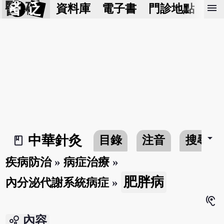
醫 砭
menu
資料庫
電子書
門診地點
預
arrow_drop_down
中華針灸
目錄
注音
搜尋
book_2
疾病防治
»
病症治療
»
肥胖病
內分泌代謝系統病症
»
hearing
bubble_chart
內容