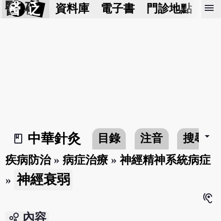
醫 砭
menu
資料庫
電子書
門診地點
預
arrow_drop_down
中華針灸
目錄
注音
搜尋
book_2
疾病防治
»
病症治療
»
神經精神系統病症
神經衰弱
»
hearing
bubble_chart
內容