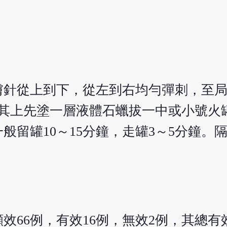
膚針從上到下，從左到右均勻彈刺，至
在其上先塗一層液體石蠟拔一中或小號火
留罐10～15分鐘，走罐3～5分鐘。隔
效66例，有效16例，無效2例，其總有效率