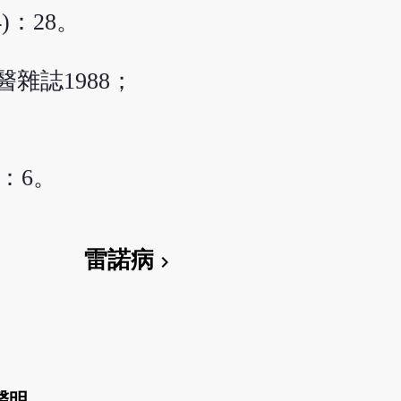
)：28。
雜誌1988；
：6。
雷諾病
chevron_right
聲明