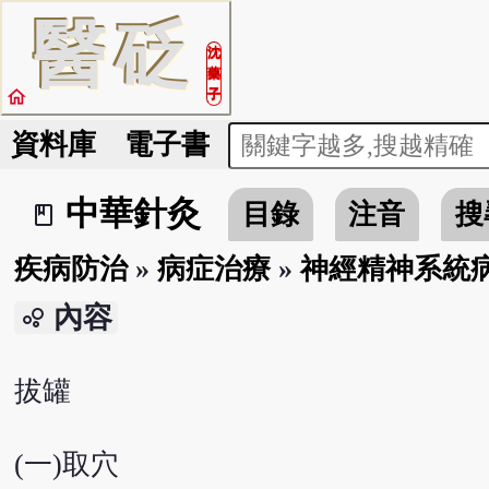
醫
砭
沈
藥
home
子
資料庫
電子書
中華針灸
目錄
注音
搜
book_2
疾病防治
»
病症治療
»
神經精神系統
內容
bubble_chart
拔罐
(一)取穴