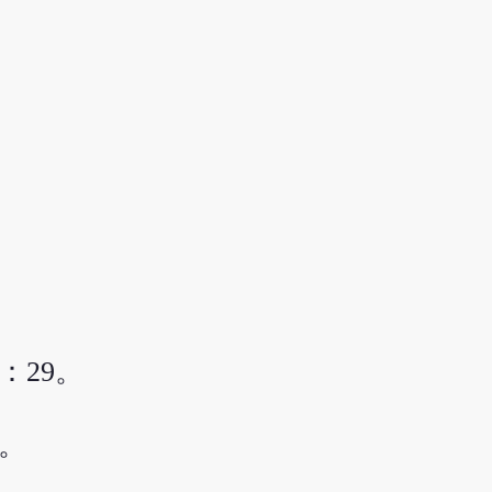
：29。
3。