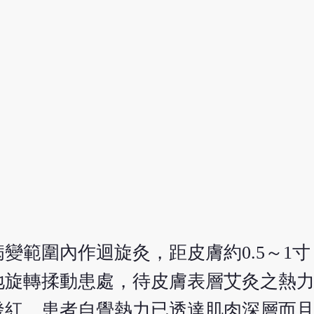
變範圍內作迴旋灸，距皮膚約0.5～1
地旋轉揉動患處，待皮膚表層艾灸之熱
發紅，患者自覺熱力已透達肌肉深層而