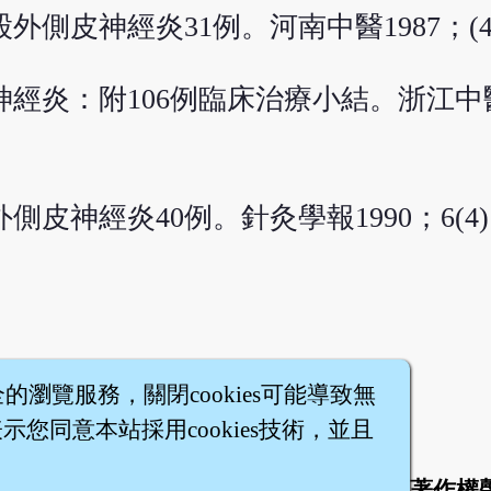
側皮神經炎31例。河南中醫1987；(4
神經炎：附106例臨床治療小結。浙江中醫
皮神經炎40例。針灸學報1990；6(4)
全的瀏覽服務，關閉cookies可能導致無
您同意本站採用cookies技術，並且
於
聯絡我們
服務條款
隱私權條款
著作權
|
|
|
|