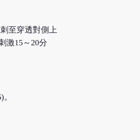
透刺至穿透對側上
激15～20分
)。