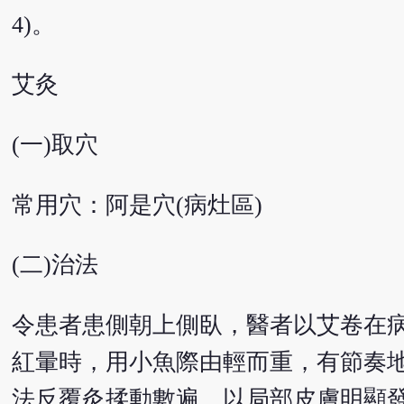
4)。
艾灸
(一)取穴
常用穴：阿是穴(病灶區)
(二)治法
令患者患側朝上側臥，醫者以艾卷在病
紅暈時，用小魚際由輕而重，有節奏
法反覆灸揉動數遍，以局部皮膚明顯