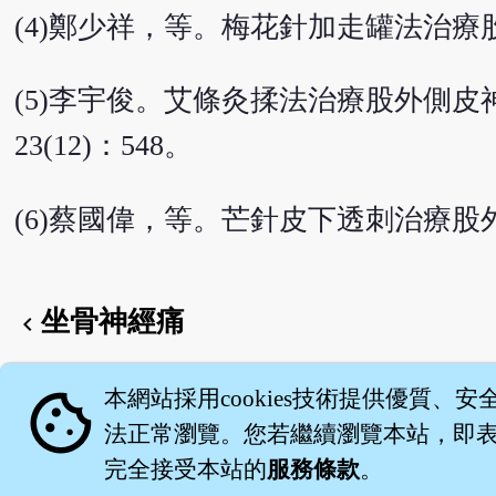
(4)鄭少祥，等。梅花針加走罐法治療股外
(5)李宇俊。艾條灸揉法治療股外側皮
23(12)：548。
(6)蔡國偉，等。芒針皮下透刺治療股外側
坐骨神經痛
chevron_left
English version
cookie
本網站採用cookies技術提供優質、安
法正常瀏覽。您若繼續瀏覽本站，即表示
完全接受本站的
服務條款
。
關