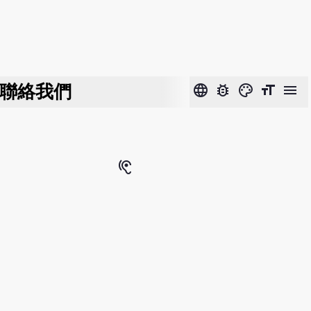
聯絡我們
language
bug_report
color_lens
format_size
menu
hearing