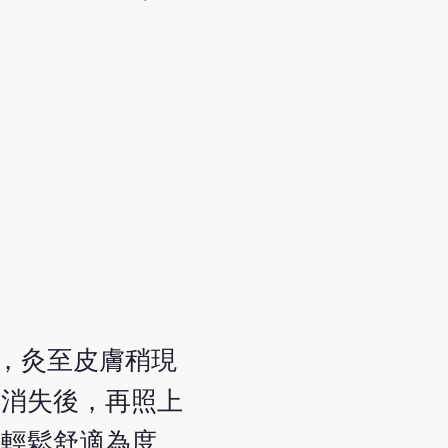
寸，灸至皮膚稍現
力消失後，再照上
且輕鬆舒適為度，