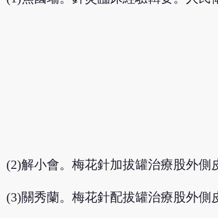
(2)解小會。梅花針加拔罐治療股外側皮神
(3)關秀蘭。梅花針配拔罐治療股外側皮神