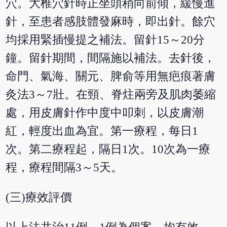
穴。大椎穴針時正坐頭稍向前傾，緩慢進
針，至患者感肢體發麻時，即出針。餘穴
均採用緊插慢提之補法。留針15～20分
鐘。留針期間，間隔施以補法。去針後，
命門、氣海、關元、脾俞等用無疤痕著膚
灸法3～7壯。在頸、脊炷兩旁及肌肉萎縮
處，用皮膚針作中度中叩刺，以皮膚潮
紅，輕度出血為宜。第一療程，每日1
次。第二療程起，隔日1次。10次為一療
程，療程間隔3～5天。
(三)療效評價