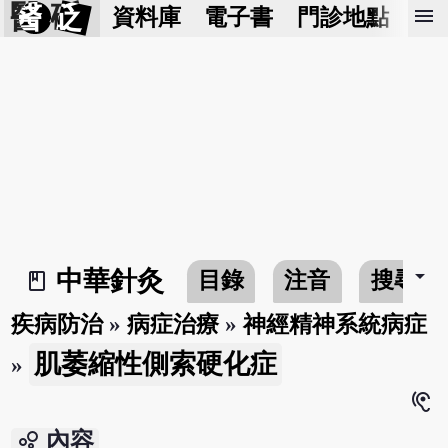
醫 砭
menu
資料庫
電子書
門診地點
預
arrow_drop_down
中華針灸
目錄
注音
搜尋
book_2
疾病防治
»
病症治療
»
神經精神系統病症
肌萎縮性側索硬化症
»
hearing
bubble_chart
內容