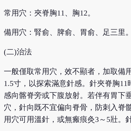
常用穴：夾脊胸11、胸12。
備用穴：腎俞、脾俞、胃俞、足三里
(二)治法
一般僅取常用穴，效不顯者，加取備
1.5寸，以探索滿意針感。針夾脊胸1
感向髂脊旁或下腹放射。若伴有胃下垂
穴，針向既不宜偏向脊骨，防刺入脊髓
用穴可用溫針，或無瘢痕灸3～5壯。針