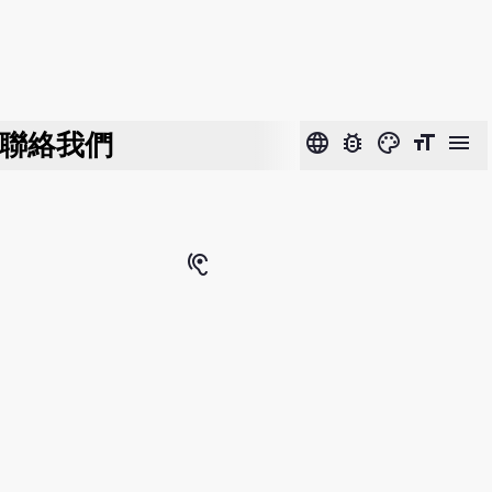
聯絡我們
language
bug_report
color_lens
format_size
menu
hearing