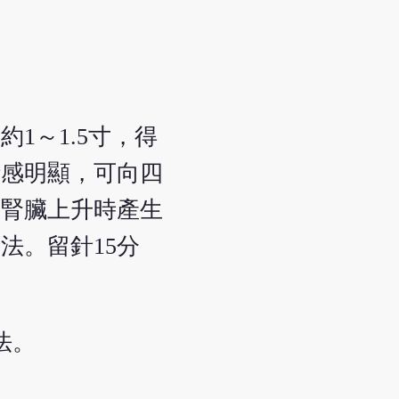
1～1.5寸，得
針感明顯，可向四
。腎臟上升時產生
法。留針15分
法。