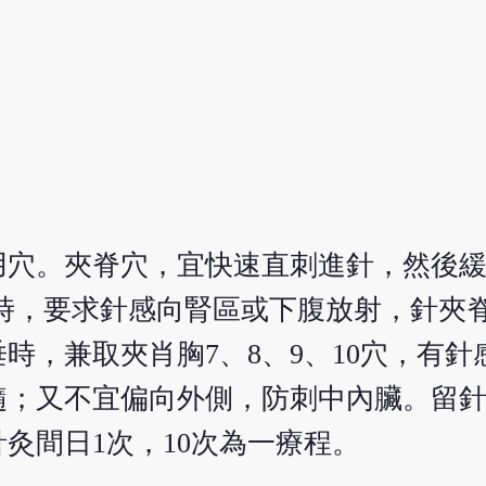
。
用穴。夾脊穴，宜快速直刺進針，然後緩
1時，要求針感向腎區或下腹放射，針夾脊
時，兼取夾肖胸7、8、9、10穴，有針
；又不宜偏向外側，防刺中內臟。留針2
灸間日1次，10次為一療程。