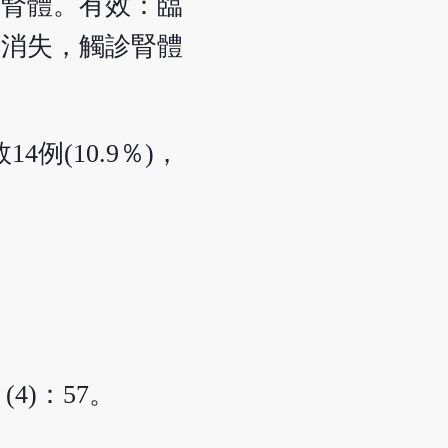
及腎體。有效：臨
或消失，觸診腎體
4例(10.9％)，
。
4)：57。