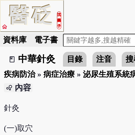
醫
砭
沈
藥
home
子
資料庫
電子書
中華針灸
目錄
注音
搜
book_2
疾病防治
»
病症治療
»
泌尿生殖系統
內容
bubble_chart
針灸
(一)取穴