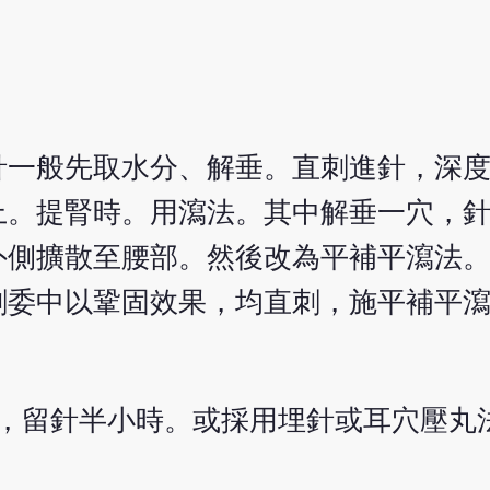
一般先取水分、解垂。直刺進針，深度約
上。提腎時。用瀉法。其中解垂一穴，
外側擴散至腰部。然後改為平補平瀉法
委中以鞏固效果，均直刺，施平補平瀉
入，留針半小時。或採用埋針或耳穴壓丸