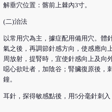
解垂穴位置：髂前上棘內3寸。
(二)治法
以常用穴為主，據症配用備用穴。體針
氣之後，再調節針感方向，使感應向
周放射，提腎時，宜使針感向上及向
噁心欲吐者，加陰谷；腎臟復原後，刺
鐘。
耳針，探得敏感點後，用5分毫針刺