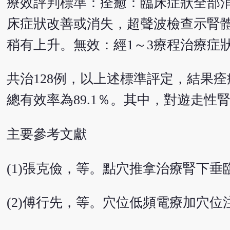
療效評判標準：痊癒：臨床症狀全部
床症狀改善或消失，超聲波檢查示腎體
稍有上升。無效：經1～3療程治療症
共治128例，以上述標準評定，結果痊癒41例
總有效率為89.1％。其中，對遊走性
主要參考文獻
(1)張克儉，等。點穴推拿治療腎下垂臨
(2)傅行先，等。穴位低頻電療加穴位注