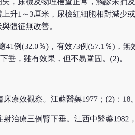
消失，尿檢及物理檢查正常，觸診未捫
上升1～3厘米，尿檢紅細胞相對減少
狀與體征無改善。
(32.0％)，有效73例(57.1％)，無效1
腎下垂，雖有效果，但不易鞏固。(2)。
床療效觀察。江蘇醫藥1977；(2)：18
射治療三例腎下垂。江西中醫藥1982，(