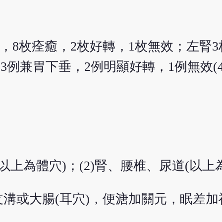
1枚，8枚痊癒，2枚好轉，1枚無效；左腎3
有3例兼胃下垂，2例明顯好轉，1例無效(4
以上為體穴)；(2)腎、腰椎、尿道(以上
溝或大腸(耳穴)，便溏加關元，眠差加