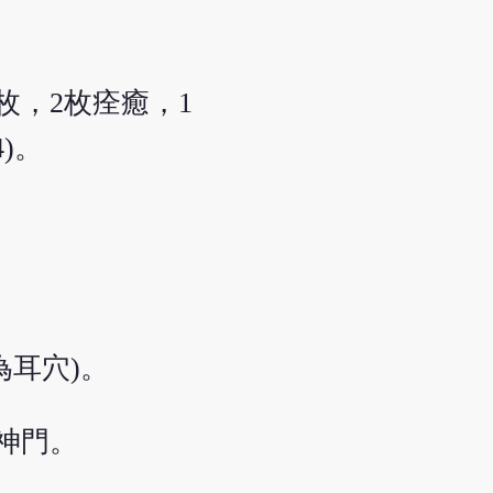
枚，2枚痊癒，1
)。
為耳穴)。
神門。