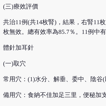
(三)療效評價
共治11例(共14枚腎)，結果，右腎1
枚無效。總有效率為85.7％。11例中
體針加耳針
(一)取穴
常用穴：(1)水分、解垂、委中、陰谷(
備用穴：食納不佳加足三里，便秘加支