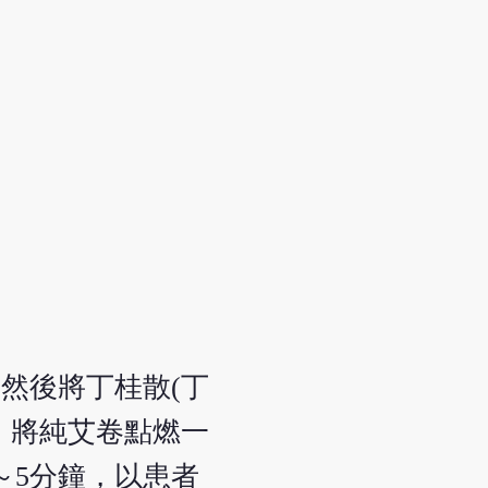
然後將丁桂散(丁
。將純艾卷點燃一
～5分鐘，以患者