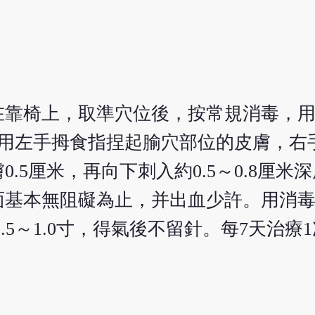
在靠椅上，取準穴位後，按常規消毒，用
醫者用左手拇食指捏起腧穴部位的皮膚，
.5厘米，再向下刺入約0.5～0.8厘米
面基本無阻礙為止，并出血少許。用消
.5～1.0寸，得氣後不留針。每7天治療