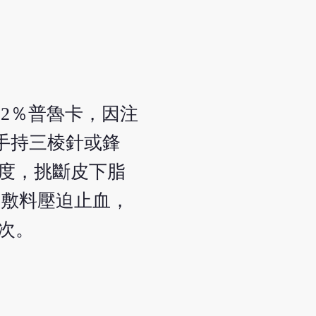
2％普魯卡，因注
右手持三棱針或鋒
深度，挑斷皮下脂
毒敷料壓迫止血，
1次。