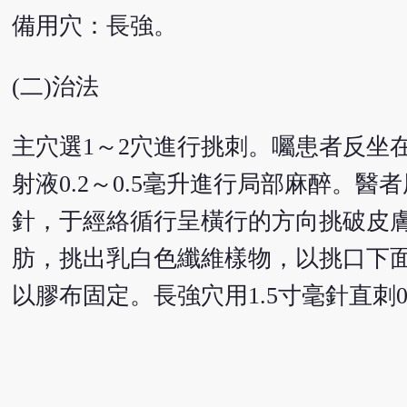
備用穴：長強。
(二)治法
主穴選1～2穴進行挑刺。囑患者反坐
射液0.2～0.5毫升進行局部麻醉。
針，于經絡循行呈橫行的方向挑破皮膚0
肪，挑出乳白色纖維樣物，以挑口下
以膠布固定。長強穴用1.5寸毫針直刺0