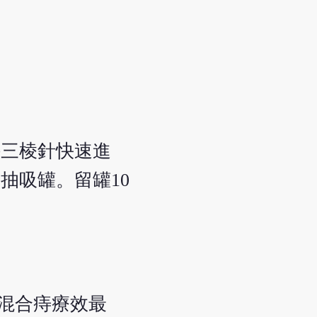
持三棱針快速進
抽吸罐。留罐10
。
和混合痔療效最