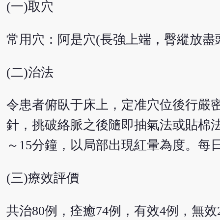
(一)取穴
常用穴：阿是穴(長強上端，臀縱放盡
(二)治法
令患者俯臥于床上，定准穴位後行嚴
針，挑破絡脈之後隨即抽氣法或貼棉法
～15分鐘，以局部出現紅暈為度。每
(三)療效評價
共治80例，痊癒74例，有效4例，無