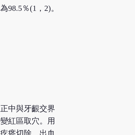
8.5％(1，2)。
內正中與牙齦交界
色變紅區取穴。用
或疙瘩切除，出血