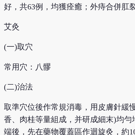
好，共63例，均獲痊癒；外痔合併肛裂
艾灸
(一)取穴
常用穴：八髎
(二)治法
取準穴位後作常規消毒，用皮膚針緩慢
香、肉桂等量組成，并研成細末)均勻
端後，先在藥物覆蓋區作迴旋灸，約1