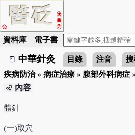
醫
砭
沈
藥
home
子
資料庫
電子書
中華針灸
目錄
注音
搜
book_2
疾病防治
»
病症治療
»
腹部外科病症
內容
bubble_chart
體針
(一)取穴