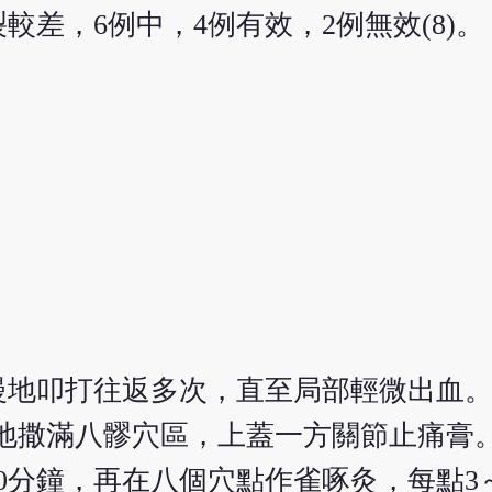
較差，6例中，4例有效，2例無效(8)。
地叩打往返多次，直至局部輕微出血。
地撒滿八髎穴區，上蓋一方關節止痛膏
0分鐘，再在八個穴點作雀啄灸，每點3