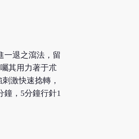
進一退之瀉法，留
，囑其用力著于朮
強刺激快速捻轉，
分鐘，5分鐘行針1