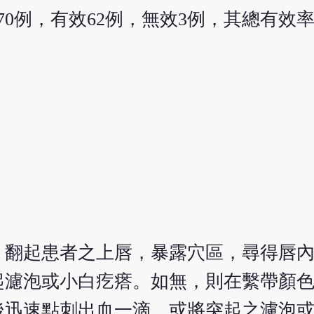
0例，有效62例，無效3例，其總有效率為9
，翻起患者之上唇，暴露穴區，尋得唇
起濾泡或小白疙瘩。如無，則在繫帶顏
後迅速點刺出血一滴，或將突起之濾泡