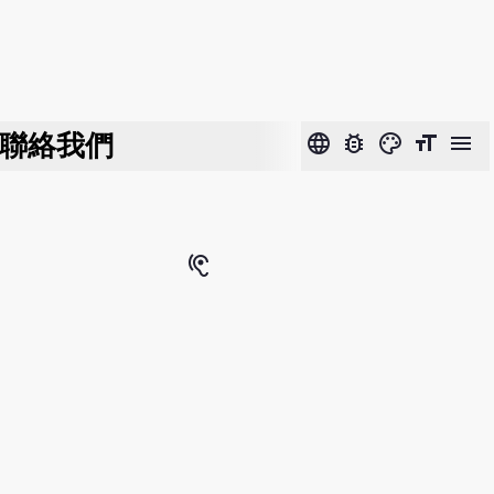
聯絡我們
language
bug_report
color_lens
format_size
menu
hearing