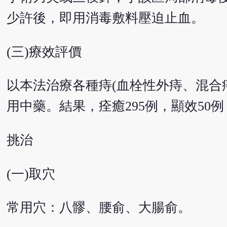
少許後，即用消毒敷料壓迫止血。
(三)療效評價
以本法治療各種痔(血栓性外痔、混合
用中藥。結果，痊癒295例，顯效50例，
挑治
(一)取穴
常用穴：八髎、腰俞、大腸俞。