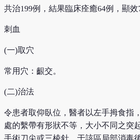
共治199例，結果臨床痊癒64例，顯效7
刺血
(一)取穴
常用穴：齦交。
(二)治法
令患者取仰臥位，醫者以左手拇食指
處的繫帶有形狀不等，大小不同之突
手術刀尖或三棱針，于該區局部消毒