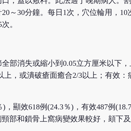
切口，蓋以敷料。此法適于晚期病人。
0～30分鐘。每日1次，穴位輪用，1
5次。
全部消失或縮小到0.05立方厘米以下
以上，或潰破瘡面癒合2/3以上；有效
)，顯效618例(24.3％)，有效487例(18
以側頸部和鎖骨上窩病變效果較好，頦下及