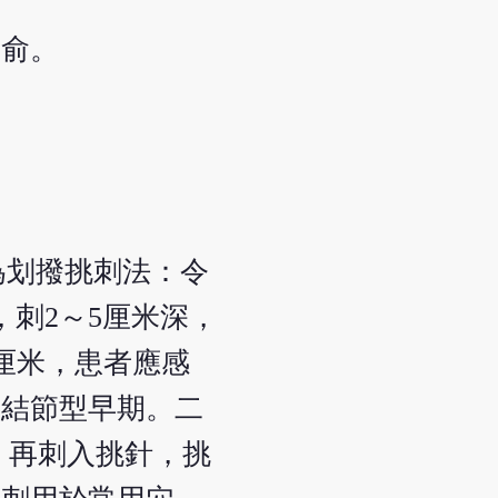
陰俞。
為划撥挑刺法：令
刺2～5厘米深，
0厘米，患者應感
病結節型早期。二
，再刺入挑針，挑