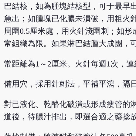
巴結核，如為腫塊結核型，可于最早
急出；如腫塊已化膿未潰破，用粗火
周圍0.5厘米處，用火針淺圍刺；如
常組織為限。如果淋巴結腫大成團，
常距離為1～2厘米。火針每週1次，連
備用穴，採用針刺法，平補平瀉，隔日
對已液化、乾酪化破潰或形成瘻管的
道後，待膿汁排出，即選合適之藥捻