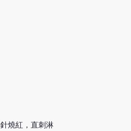
將針燒紅，直刺淋