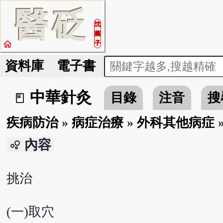
醫
砭
沈
藥
home
子
資料庫
電子書
中華針灸
目錄
注音
搜
book_2
疾病防治
»
病症治療
»
外科其他病症
內容
bubble_chart
挑治
(一)取穴