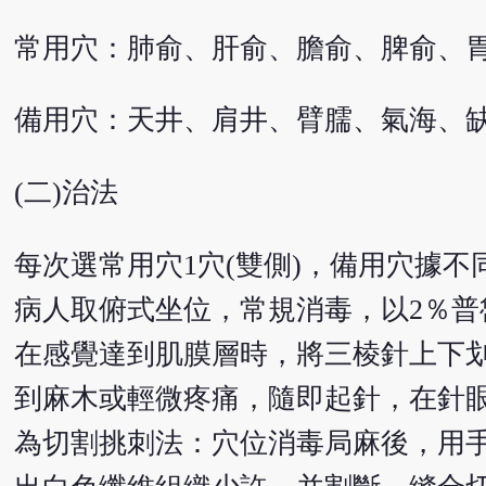
常用穴：肺俞、肝俞、膽俞、脾俞、
備用穴：天井、肩井、臂臑、氣海、
(二)治法
每次選常用穴1穴(雙側)，備用穴據
病人取俯式坐位，常規消毒，以2％普
在感覺達到肌膜層時，將三棱針上下划撥
到麻木或輕微疼痛，隨即起針，在針
為切割挑刺法：穴位消毒局麻後，用手