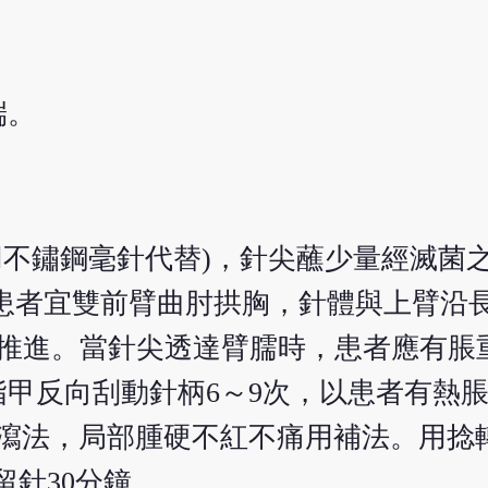
端。
用不鏽鋼毫針代替)，針尖蘸少量經滅菌
。患者宜雙前臂曲肘拱胸，針體與上臂沿長
繼續推進。當針尖透達臂臑時，患者應有
甲反向刮動針柄6～9次，以患者有熱脹
用瀉法，局部腫硬不紅不痛用補法。用捻
留針30分鐘。