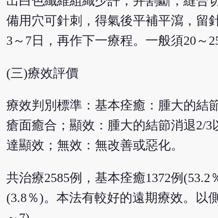
出白色纖維組織少許，并割斷，縫合
備用穴可針刺，得氣後平補平瀉，留針2
3～7日，再作下一療程。一般須20～2
(三)療效評價
療效判別標準：基本痊癒：腫大的結節
瘡面癒合；顯效：腫大的結節消退2/3
達顯效；無效：無改善或惡化。
共治療2585例，基本痊癒1372例(53.2％
(3.8％)。本法有較好的遠期療效。
～7)。