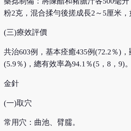
藥捻制備：將陳醋和豬膽汁各500毫
粉2克，混合揉勻後搓成長2～5厘米
(三)療效評價
共治603例，基本痊癒435例(72.2％)，
(5.9％)，總有效率為94.1％(5，8，9)
金針
(一)取穴
常用穴：曲池、臂臑。