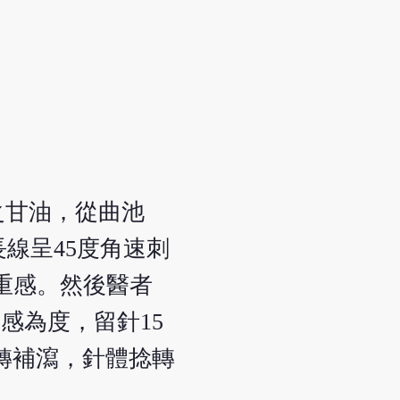
之甘油，從曲池
線呈45度角速刺
脹重感。然後醫者
感為度，留針15
轉補瀉，針體捻轉