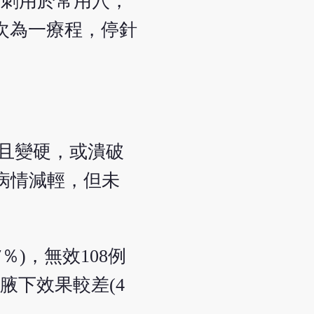
割刺用於常用穴，
0次為一療程，停針
，且變硬，或潰破
：病情減輕，但未
.7％)，無效108例
腋下效果較差(4