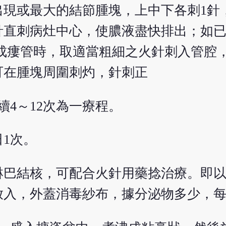
出現或最大的結節腫塊，上中下各刺1針
針直刺病灶中心，使膿液盡快排出；如
形成瘻管時，取適當粗細之火針刺入管腔
可在腫塊周圍刺灼，針刺正
續4～12次為一療程。
1次。
淋巴結核，可配合火針用藥捻治療。即
放入，外蓋消毒紗布，據分泌物多少，