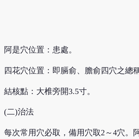
阿是穴位置：患處。
四花穴位置：即膈俞、膽俞四穴之總
結核點：大椎旁開3.5寸。
(二)治法
每次常用穴必取，備用穴取2～4穴。