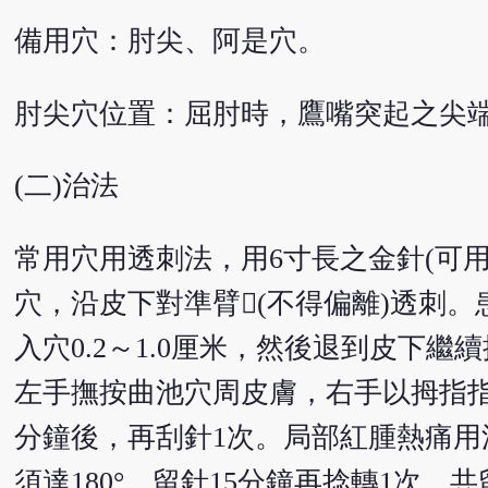
備用穴：肘尖、阿是穴。
肘尖穴位置：屈肘時，鷹嘴突起之尖
(二)治法
常用穴用透刺法，用6寸長之金針(可
穴，沿皮下對準臂(不得偏離)透刺
入穴0.2～1.0厘米，然後退到皮下
左手撫按曲池穴周皮膚，右手以拇指指
分鐘後，再刮針1次。局部紅腫熱痛
須達180°。留針15分鐘再捻轉1次，共