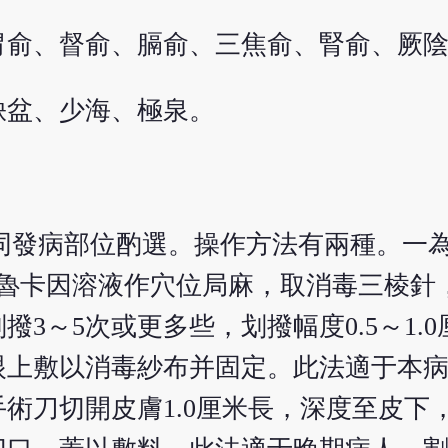
胃俞、督俞、膈俞、三焦俞、腎俞、厥
缺盆、少海、極泉。
不同發病部位酌選。操作方法有兩種。一
魯卡因溶液作穴位局麻，取消毒三棱針，
3～5次或更多些，划撥幅度0.5～1.
眼上敷以消毒紗布并固定。此法適于本
術刀切開皮膚1.0厘米長，深度至皮下