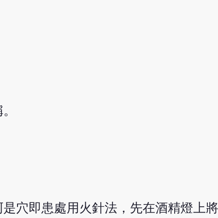
稱。
阿是穴即患處用火針法，先在酒精燈上