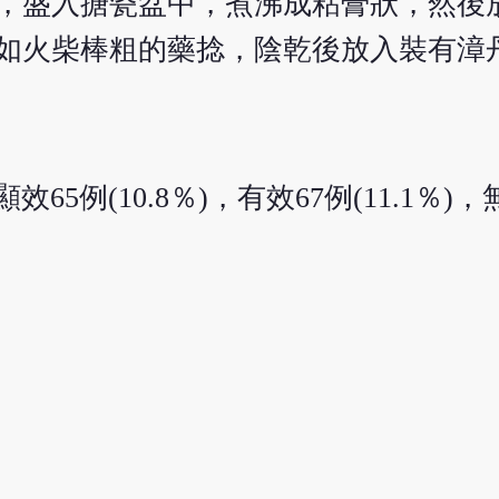
升，盛入搪瓷盆中，煮沸成粘膏狀，然後
，如火柴棒粗的藥捻，陰乾後放入裝有漳
顯效65例(10.8％)，有效67例(11.1％)
。