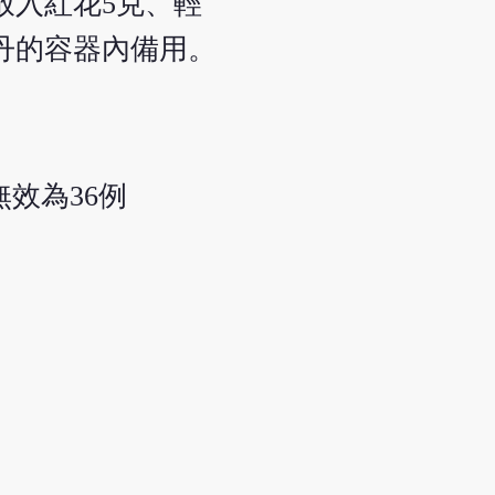
放入紅花5克、輕
丹的容器內備用。
，無效為36例