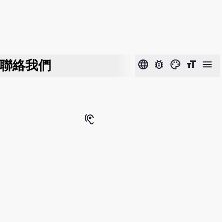
聯絡我們
language
bug_report
color_lens
format_size
menu
hearing