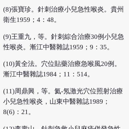
(8)張寶珍。針刺治療小兒急性喉炎。貴州
衛生1959；4：48。
(9)王重九，等。針刺綜合治療30例小兒急
性喉炎。漸江中醫雜誌1959；9：35。
(10)黃全法。穴位貼藥治療急喉風20例。
漸江中醫雜誌1984；11：514。
(11)周鼎興，等。氦-氖激光穴位照射治療
小兒急性喉炎，山東中醫雜誌1989；
8(6)：21。
(12)李壽山。針刺急救小兒麻疹併發急性