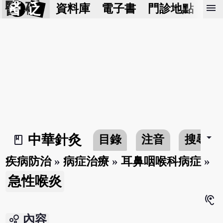
醫 砭
menu
資料庫
電子書
門診地點
預
arrow_drop_down
中華針灸
目錄
注音
搜尋
book_2
疾病防治
»
病症治療
»
耳鼻咽喉科病症
»
急性喉炎
hearing
bubble_chart
內容