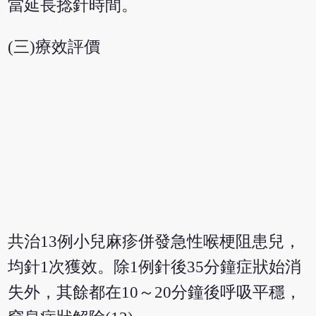
當延長捻針時間。
(三)療效評價
共治13例小兒麻疹併發急性喉梗阻患兒，
均針1次獲效。除1例針後35分鐘症狀始消
失外，其餘都在10～20分鐘後呼吸平穩，