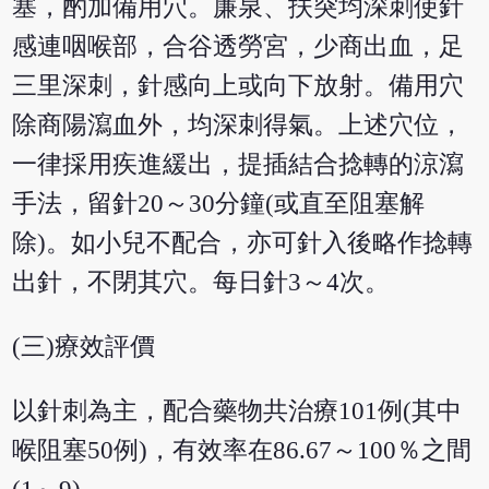
塞，酌加備用穴。廉泉、扶突均深刺使針
感連咽喉部，合谷透勞宮，少商出血，足
三里深刺，針感向上或向下放射。備用穴
除商陽瀉血外，均深刺得氣。上述穴位，
一律採用疾進緩出，提插結合捻轉的涼瀉
手法，留針20～30分鐘(或直至阻塞解
除)。如小兒不配合，亦可針入後略作捻轉
出針，不閉其穴。每日針3～4次。
(三)療效評價
以針刺為主，配合藥物共治療101例(其中
喉阻塞50例)，有效率在86.67～100％之間