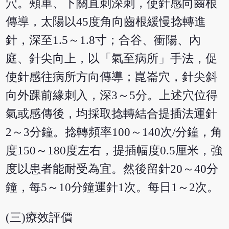
穴。頰車、下關直刺深刺，使針感向齒根
傳導，太陽以45度角向齒根緩慢捻轉進
針，深至1.5～1.8寸；合谷、衝陽、內
庭、針尖向上，以「氣至病所」手法，促
使針感往病所方向傳導；崑崙穴，針尖斜
向外踝前緣刺入，深3～5分。上述穴位得
氣或感傳後，均採取捻轉結合提插法運針
2～3分鐘。捻轉頻率100～140次/分鐘，角
度150～180度左右，提插幅度0.5厘米，強
度以患者能耐受為宜。然後留針20～40分
鐘，每5～10分鐘運針1次。每日1～2次。
(三)療效評價