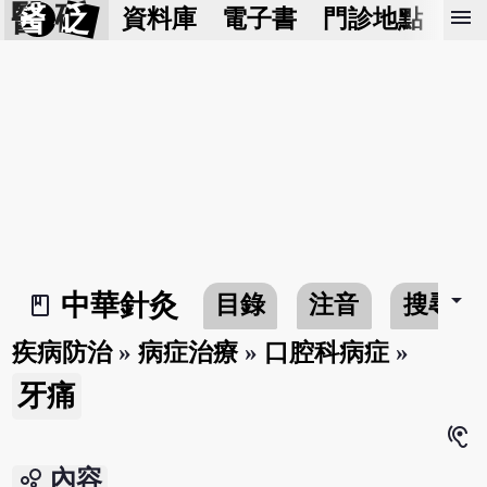
醫 砭
menu
資料庫
電子書
門診地點
預
arrow_drop_down
中華針灸
目錄
注音
搜尋
book_2
疾病防治
»
病症治療
»
口腔科病症
»
牙痛
hearing
bubble_chart
內容