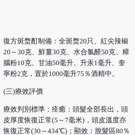
復方斑蝥酊制備：全斑蝥20只、紅尖辣椒
20～30克、鮮薑30克、水合氯醛50克、樟
腦粉10克、甘油50毫升、升汞1毫升、奎
寧粉2克，置於1000毫升75％酒精中。
(三)療效評價
療效判別標準：痊癒：頭髮全部長出，頭
皮厚度恢復正常(5～7毫米)，頭皮溫度亦
恢復正常(30～434℃)；顯效：脫髮區80％