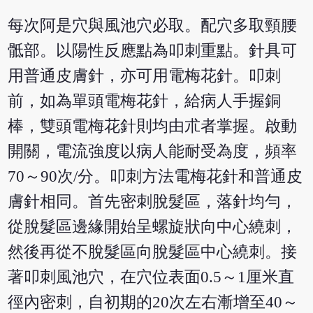
每次阿是穴與風池穴必取。配穴多取頸腰
骶部。以陽性反應點為叩刺重點。針具可
用普通皮膚針，亦可用電梅花針。叩刺
前，如為單頭電梅花針，給病人手握銅
棒，雙頭電梅花針則均由朮者掌握。啟動
開關，電流強度以病人能耐受為度，頻率
70～90次/分。叩刺方法電梅花針和普通皮
膚針相同。首先密刺脫髮區，落針均勻，
從脫髮區邊緣開始呈螺旋狀向中心繞刺，
然後再從不脫髮區向脫髮區中心繞刺。接
著叩刺風池穴，在穴位表面0.5～1厘米直
徑內密刺，自初期的20次左右漸增至40～