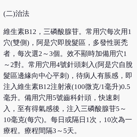
(二)治法
維生素B12，三磷酸腺苷。常用穴每次用1
穴(雙側)，阿是穴即脫髮區，多發性斑禿
者，每次選2～3個。效不顯時加備用穴1
～2對。常用穴用4號針頭刺入(阿是穴自脫
髮區邊緣向中心平刺)，待病人有脹感，即
注入維生素B12注射液(100微克/1毫升)0.5
毫升。備用穴用5號齒科針頭，快速刺
入，至有得氣感後，注入三磷酸腺苷5～
10毫克(每穴)。每日或隔日1次，10次為一
療程。療程間隔3～5天。