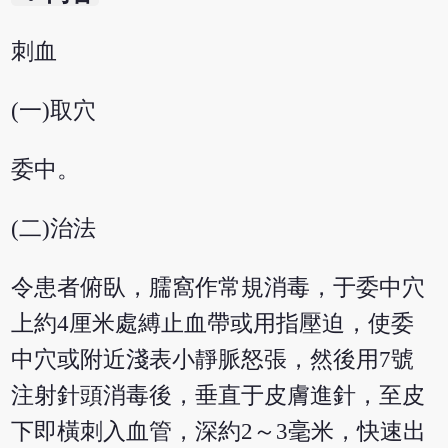
刺血
(一)取穴
委中。
(二)治法
令患者俯臥，臑窩作常規消毒，于委中穴
上約4厘米處縛止血帶或用指壓迫，使委
中穴或附近淺表小靜脈怒張，然後用7號
注射針頭消毒後，垂直于皮膚進針，至皮
下即橫刺入血管，深約2～3毫米，快速出