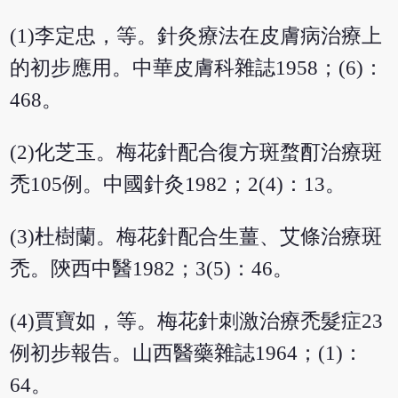
(1)李定忠，等。針灸療法在皮膚病治療上
的初步應用。中華皮膚科雜誌1958；(6)：
468。
(2)化芝玉。梅花針配合復方斑蝥酊治療斑
禿105例。中國針灸1982；2(4)：13。
(3)杜樹蘭。梅花針配合生薑、艾條治療斑
禿。陝西中醫1982；3(5)：46。
(4)賈寶如，等。梅花針刺激治療禿髮症23
例初步報告。山西醫藥雜誌1964；(1)：
64。