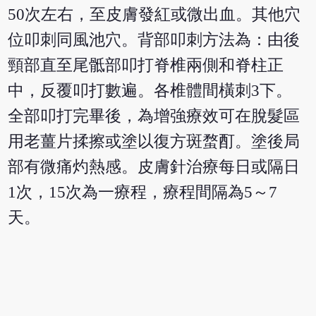
50次左右，至皮膚發紅或微出血。其他穴
位叩刺同風池穴。背部叩刺方法為：由後
頸部直至尾骶部叩打脊椎兩側和脊柱正
中，反覆叩打數遍。各椎體間橫刺3下。
全部叩打完畢後，為增強療效可在脫髮區
用老薑片揉擦或塗以復方斑蝥酊。塗後局
部有微痛灼熱感。皮膚針治療每日或隔日
1次，15次為一療程，療程間隔為5～7
天。