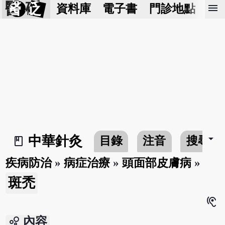
醫 砭
menu
資料庫
電子書
門診地點
預
arrow_drop_down
中華針灸
目錄
注音
搜尋
book_2
疾病防治
»
病症治療
»
頭面部皮膚病
»
斑禿
hearing
bubble_chart
內容