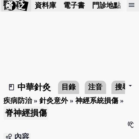
醫 砭
menu
資料庫
電子書
門診地點
預
arrow_drop_down
中華針灸
目錄
注音
搜尋
book_2
疾病防治
»
針灸意外
»
神經系統損傷
»
脊神經損傷
hearing
bubble_chart
內容