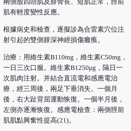
兩側股四頭肌及腓骨長、短肌正常，脛前
肌有輕度變性反應。
根據病史和檢查，逐擬診為合雷素穴位注
射引起的雙側腓深神經損傷癱瘓。
治療：用維生素B110mg，維生素C50mg，
一日三次口服。維生素B1250μg，隔日一
次肌肉注射。并結合直流電和感應電治
療，經三周後，兩足下垂消失。一個月
後，右大趾背屈運動恢復。一個半月後，
左側亦逐漸恢復。感應電檢查：兩側脛前
肌肌點興奮性提高(21)。