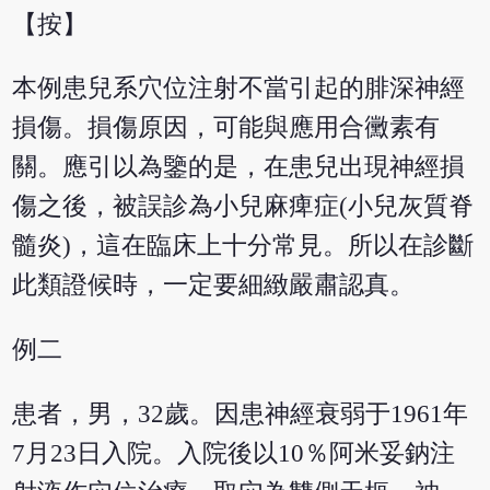
【按】
本例患兒系穴位注射不當引起的腓深神經
損傷。損傷原因，可能與應用合黴素有
關。應引以為鑒的是，在患兒出現神經損
傷之後，被誤診為小兒麻痺症(小兒灰質脊
髓炎)，這在臨床上十分常見。所以在診斷
此類證候時，一定要細緻嚴肅認真。
例二
患者，男，32歲。因患神經衰弱于1961年
7月23日入院。入院後以10％阿米妥鈉注