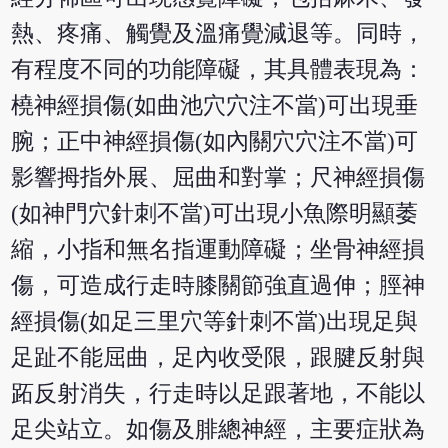
熱、疼痛、觸覺及溫痛覺減退等。同時，
有程度不同的功能障礙，其具體表現為：
橈神經損傷(如曲池穴穴注不當)可出現垂
腕；正中神經損傷(如內關穴穴注不當)可
影響拇指外展、屈曲和對掌；尺神經損傷
(如神門穴針刺不當)可出現小魚際明顯萎
縮，小指和無名指運動障礙；坐骨神經損
傷，可造成行走時膝關節強直過伸；脛神
經損傷(如足三里穴等針刺不當)出現足與
足趾不能屈曲，足內收受限，跟腱反射與
跖反射消失，行走時以足跟著地，不能以
足尖站立。如傷及腓總神經，主要症狀為