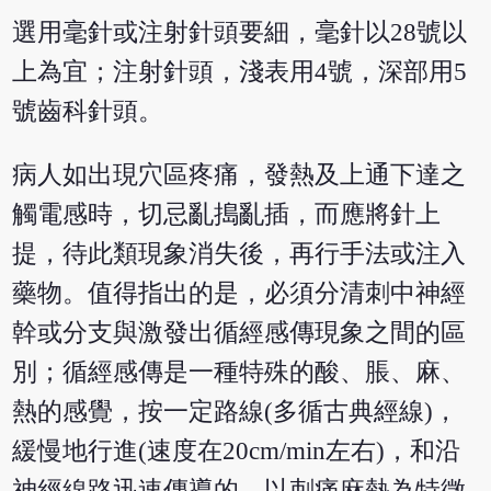
選用毫針或注射針頭要細，毫針以28號以
上為宜；注射針頭，淺表用4號，深部用5
號齒科針頭。
病人如出現穴區疼痛，發熱及上通下達之
觸電感時，切忌亂搗亂插，而應將針上
提，待此類現象消失後，再行手法或注入
藥物。值得指出的是，必須分清刺中神經
幹或分支與激發出循經感傳現象之間的區
別；循經感傳是一種特殊的酸、脹、麻、
熱的感覺，按一定路線(多循古典經線)，
緩慢地行進(速度在20cm/min左右)，和沿
神經線路迅速傳導的、以刺痛麻熱為特徵