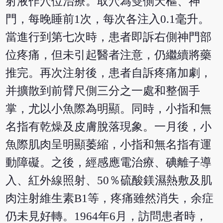
射液作穴位治療。取穴為雙側天樞、神
門，每晚睡前1次，每次各注入0.1毫升。
當進行到第七次時，患者即訴右側神門部
位疼痛，但未引起醫者注意，仍繼續將藥
推完。再次注射後，患者自訴疼痛加劇，
并擴散到前臂尺側三分之一處和整個手
掌，尤以小魚際為明顯。同時，小指和無
名指有乾燥及皮膚脫落現象。一月後，小
魚際肌肉呈明顯萎縮，小指和無名指有運
動障礙。之後，經感應電治療、碘離子導
入、紅外線照射、50％硫酸鎂濕熱敷及肌
肉注射維生素B1等，疼痛雖然消失，余症
仍未見好轉。1964年6月，訪問患者時，