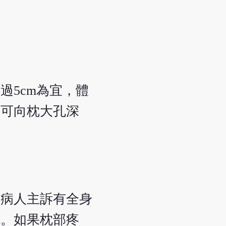
5cm為宜，體
不可向枕大孔深
如病人主訴有全身
現。如果枕部疼