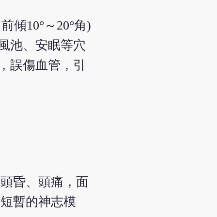
10°～20°角)
、風池、安眠等穴
管，誤傷血管，引
現頭昏、頭痛，面
呈短暫的神志模