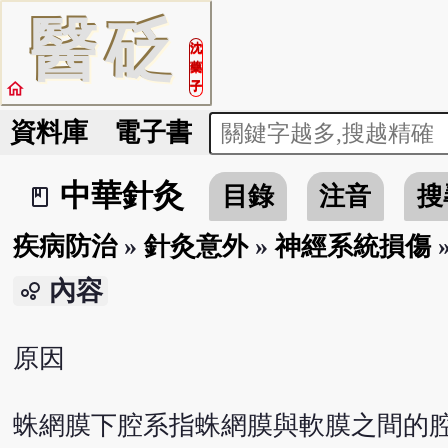
醫
砭
沈
藥
home
子
資料庫
電子書
中華針灸
目錄
注音
搜
book_2
疾病防治
»
針灸意外
»
神經系統損傷
內容
bubble_chart
原因
蛛網膜下腔系指蛛網膜與軟膜之間的