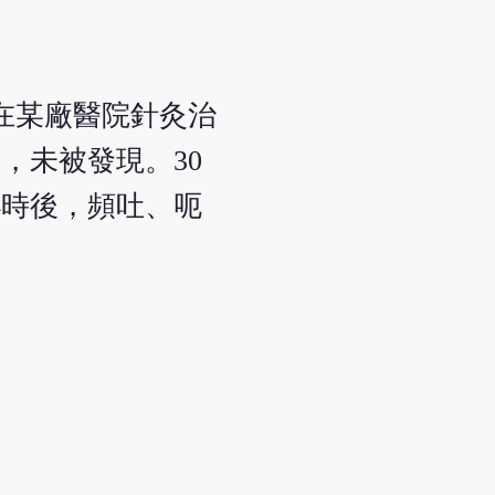
，在某廠醫院針灸治
，未被發現。30
小時後，頻吐、呃