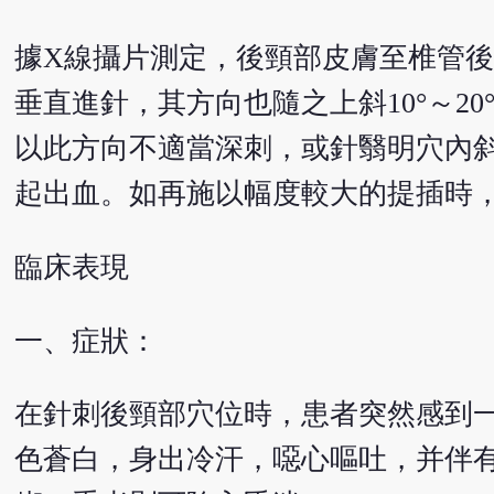
據X線攝片測定，後頸部皮膚至椎管後緣距
垂直進針，其方向也隨之上斜10°～2
以此方向不適當深刺，或針翳明穴內斜2
起出血。如再施以幅度較大的提插時
臨床表現
一、症狀：
在針刺後頸部穴位時，患者突然感到
色蒼白，身出冷汗，噁心嘔吐，并伴