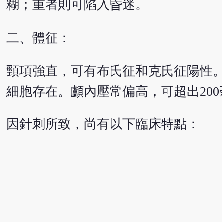
糊；重者則可陷入昏迷。
二、體征：
頸項強直，可有布氏征和克氏征陽性
細胞存在。顱內壓常偏高，可超出20
因針刺所致，尚有以下臨床特點：