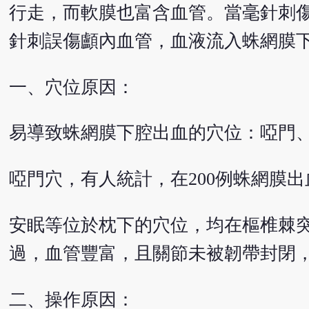
行走，而軟膜也富含血管。當毫針刺
針刺誤傷顱內血管，血液流入蛛網膜
一、穴位原因：
易導致蛛網膜下腔出血的穴位：啞門
啞門穴，有人統計，在200例蛛網膜
安眠等位於枕下的穴位，均在樞椎棘
過，血管豐富，且關節未被韌帶封閉
二、操作原因：