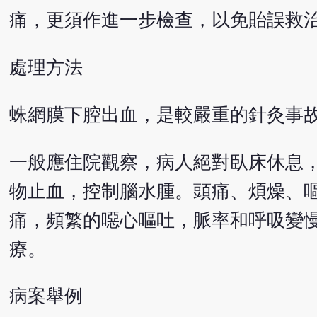
痛，更須作進一步檢查，以免貽誤救
處理方法
蛛網膜下腔出血，是較嚴重的針灸事
一般應住院觀察，病人絕對臥床休息
物止血，控制腦水腫。頭痛、煩燥、
痛，頻繁的噁心嘔吐，脈率和呼吸變
療。
病案舉例