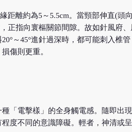
離約為5～5.5cm。當頸部伸直(頭向前傾
0°，正指向寰樞關節間隙。故如針風府
0°～45°進針過深時，都可能刺入椎
，損傷則更重。
一種「電擊樣」的全身觸電感。隨即出
有程度不同的意識障礙。輕者，神清或