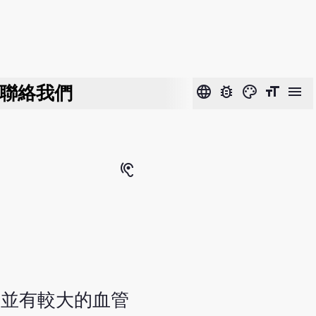
聯絡我們
language
bug_report
color_lens
format_size
menu
hearing
，並有較大的血管