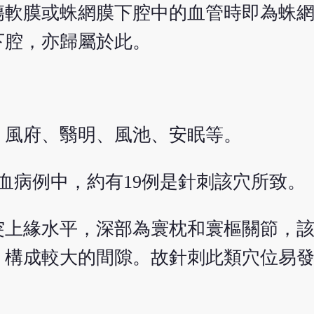
傷軟膜或蛛網膜下腔中的血管時即為蛛
下腔，亦歸屬於此。
、風府、翳明、風池、安眠等。
出血病例中，約有19例是針刺該穴所致。
突上緣水平，深部為寰枕和寰樞關節，
，構成較大的間隙。故針刺此類穴位易