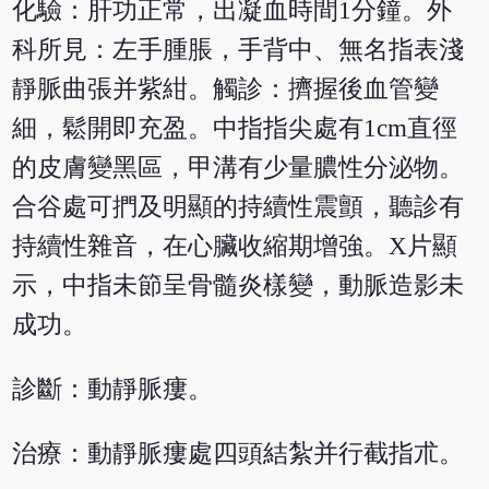
化驗：肝功正常，出凝血時間1分鐘。外
科所見：左手腫脹，手背中、無名指表淺
靜脈曲張并紫紺。觸診：擠握後血管變
細，鬆開即充盈。中指指尖處有1cm直徑
的皮膚變黑區，甲溝有少量膿性分泌物。
合谷處可捫及明顯的持續性震顫，聽診有
持續性雜音，在心臟收縮期增強。X片顯
示，中指未節呈骨髓炎樣變，動脈造影未
成功。
診斷：動靜脈瘻。
治療：動靜脈瘻處四頭結紮并行截指朮。