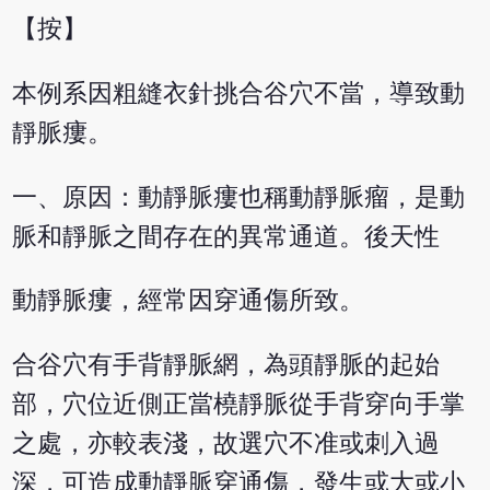
【按】
本例系因粗縫衣針挑合谷穴不當，導致動
靜脈瘻。
一、原因：動靜脈瘻也稱動靜脈瘤，是動
脈和靜脈之間存在的異常通道。後天性
動靜脈瘻，經常因穿通傷所致。
合谷穴有手背靜脈網，為頭靜脈的起始
部，穴位近側正當橈靜脈從手背穿向手掌
之處，亦較表淺，故選穴不准或刺入過
深，可造成動靜脈穿通傷，發生或大或小