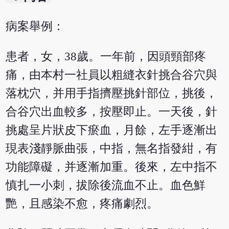
病案舉例：
患者，女，38歲。一年前，因頭頸部疼
痛，由本村一社員以粗縫衣針挑合谷穴與
落枕穴，并用手指擠壓挑針部位，挑後，
合谷穴出血較多，按壓即止。一天後，針
挑處呈片狀皮下瘀血，月餘，左手逐漸出
現表淺靜脈曲張，中指，無名指發紺，有
功能障礙，并逐漸加重。後來，左中指不
慎扎一小刺，拔除後流血不止。血色鮮
艷，且感染不愈，疼痛劇烈。