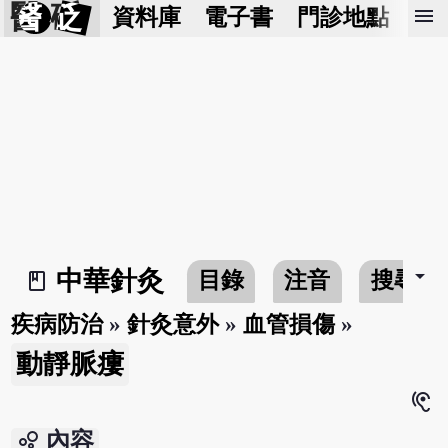
醫 砭
menu
資料庫
電子書
門診地點
預
arrow_drop_down
中華針灸
目錄
注音
搜尋
book_2
疾病防治
»
針灸意外
»
血管損傷
»
動靜脈瘻
hearing
bubble_chart
內容