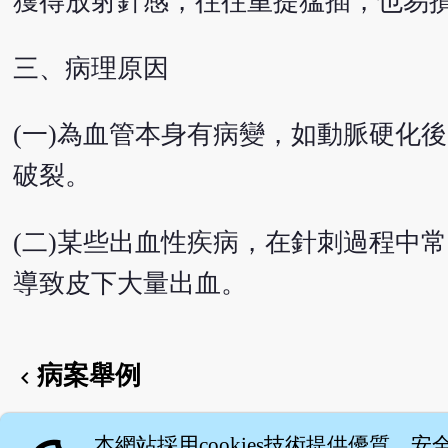
獲得放射針感，往往重提猛插，也易
三、病理原因
(一)為血管本身有病變，如動脈硬化
破裂。
(二)某些出血性疾病，在針刺過程中
導致皮下大量出血。
病案舉例
chevron_left
English version
本網站採用cookies技術提供優質、安