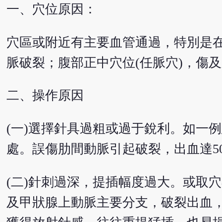
一、穴位原因：
穴區或附近有主要血管通過，特別是
脈破裂；腹部正中穴位(任脈穴)，傷
二、操作原因
(一)選擇針具過粗或過于銳利。如一
處。誤傷肋間動脈引起破裂，出血達50
(二)針刺過深，提插幅度過大。或取
及甲狀腺上動脈主要分支，破裂出血