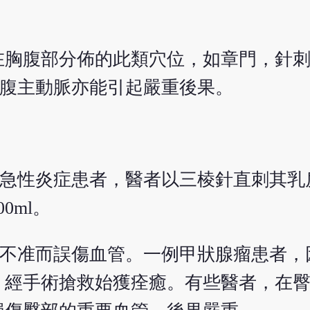
在胸腹部分佈的此類穴位，如章門，針
及腹主動脈亦能引起嚴重後果。
例急性炎症患者，醫者以三棱針直刺其乳
0ml。
穴不准而誤傷血管。一例甲狀腺瘤患者，
，經手術搶救始獲痊癒。有些醫者，在