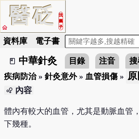
醫
砭
沈
藥
home
子
資料庫
電子書
中華針灸
目錄
注音
搜
book_2
原
疾病防治
»
針灸意外
»
血管損傷
»
內容
bubble_chart
體內有較大的血管，尤其是動脈血管
下幾種。