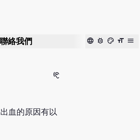
聯絡我們
language
bug_report
color_lens
format_size
menu
hearing
大出血的原因有以