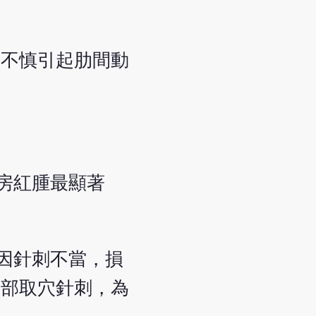
刺不慎引起肋間動
房紅腫最顯著
因針刺不當，損
臀部取穴針刺，為