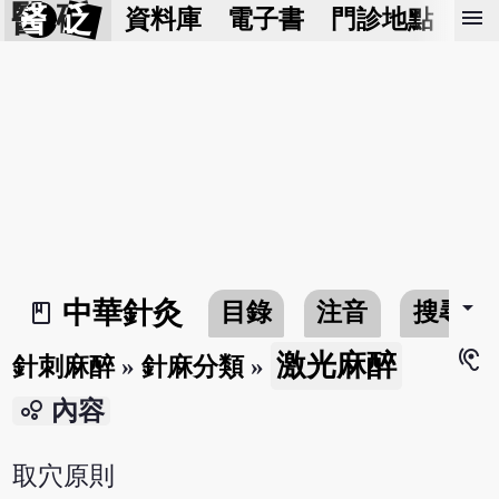
醫 砭
menu
資料庫
電子書
門診地點
預
arrow_drop_down
中華針灸
目錄
注音
搜尋
book_2
hearing
激光麻醉
針刺麻醉
»
針麻分類
»
bubble_chart
內容
取穴原則