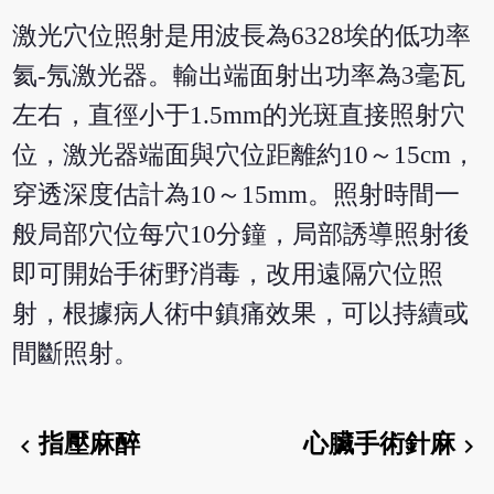
激光穴位照射是用波長為6328埃的低功率
氦-氖激光器。輸出端面射出功率為3毫瓦
左右，直徑小于1.5mm的光斑直接照射穴
位，激光器端面與穴位距離約10～15cm，
穿透深度估計為10～15mm。照射時間一
般局部穴位每穴10分鐘，局部誘導照射後
即可開始手術野消毒，改用遠隔穴位照
射，根據病人術中鎮痛效果，可以持續或
間斷照射。
指壓麻醉
心臟手術針麻
chevron_left
chevron_right