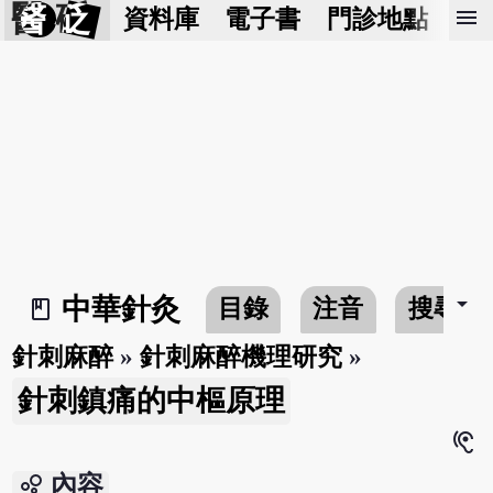
醫 砭
menu
資料庫
電子書
門診地點
預
arrow_drop_down
中華針灸
目錄
注音
搜尋
book_2
針刺麻醉
»
針刺麻醉機理研究
»
針刺鎮痛的中樞原理
hearing
bubble_chart
內容