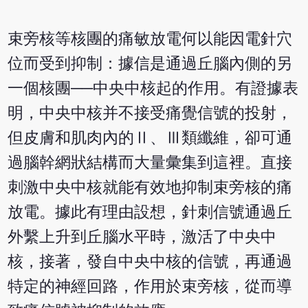
束旁核等核團的痛敏放電何以能因電針穴
位而受到抑制：據信是通過丘腦內側的另
一個核團──中央中核起的作用。有證據表
明，中央中核并不接受痛覺信號的投射，
但皮膚和肌肉內的Ⅱ、Ⅲ類纖維，卻可通
過腦幹網狀結構而大量彙集到這裡。直接
刺激中央中核就能有效地抑制束旁核的痛
放電。據此有理由設想，針刺信號通過丘
外繫上升到丘腦水平時，激活了中央中
核，接著，發自中央中核的信號，再通過
特定的神經回路，作用於束旁核，從而導