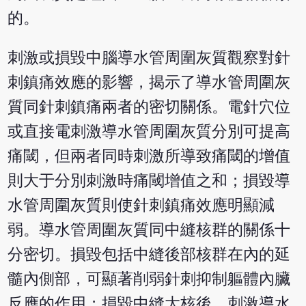
的。
刺激或損毀中腦導水管周圍灰質觀察對針
刺鎮痛效應的影響，揭示了導水管周圍灰
質同針刺鎮痛兩者的密切關係。電針穴位
或直接電刺激導水管周圍灰質分別可提高
痛閾，但兩者同時刺激所導致痛閾的增值
則大于分別刺激時痛閾增值之和；損毀導
水管周圍灰質則使針刺鎮痛效應明顯減
弱。導水管周圍灰質同中縫核群的關係十
分密切。損毀包括中縫後部核群在內的延
髓內側部，可顯著削弱針刺抑制軀體內臟
反應的作用；損毀中縫大核後，刺激導水