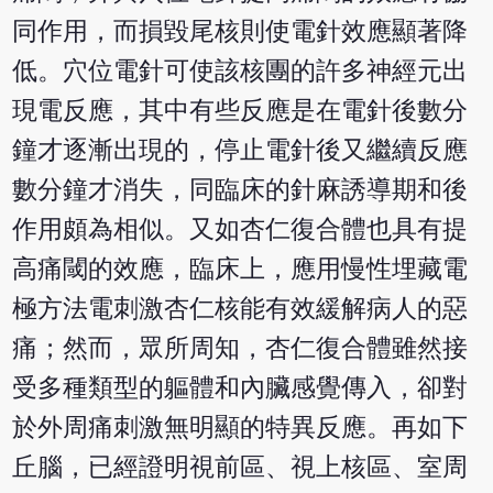
同作用，而損毀尾核則使電針效應顯著降
低。穴位電針可使該核團的許多神經元出
現電反應，其中有些反應是在電針後數分
鐘才逐漸出現的，停止電針後又繼續反應
數分鐘才消失，同臨床的針麻誘導期和後
作用頗為相似。又如杏仁復合體也具有提
高痛閾的效應，臨床上，應用慢性埋藏電
極方法電刺激杏仁核能有效緩解病人的惡
痛；然而，眾所周知，杏仁復合體雖然接
受多種類型的軀體和內臟感覺傳入，卻對
於外周痛刺激無明顯的特異反應。再如下
丘腦，已經證明視前區、視上核區、室周