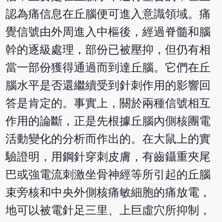
認為痛信息在丘腦便可進入意識領域。痛
覺信號由外周進入中樞後，經過脊髓和腦
幹的逐級處理，部份已被壓抑，但仍有相
當一部份獲得通過而到達丘腦。它們在丘
腦水平是否還繼續受到針刺作用的影響回
答是肯定的。事實上，關於兩種信號相互
作用的論斷，正是先根據丘腦內側核團電
活動變化的分析而作出的。在大鼠上的實
驗證明，用鋼針穿刺皮膚，有齒鑷重夾尾
巴或強電流刺激坐骨神經等所引起的丘腦
束旁核和中央外側核痛敏細胞的痛放電，
地可以被電針足三里、上巨虛穴所抑制，