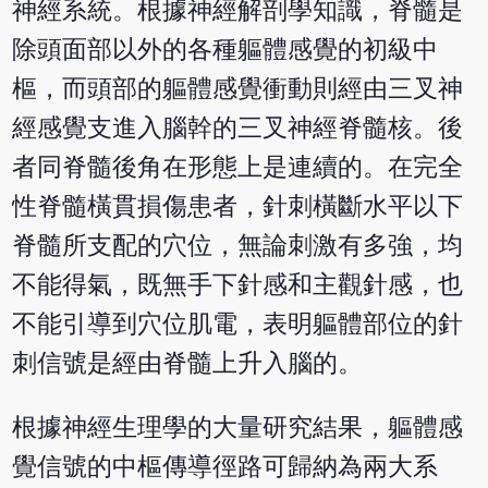
神經系統。根據神經解剖學知識，脊髓是
除頭面部以外的各種軀體感覺的初級中
樞，而頭部的軀體感覺衝動則經由三叉神
經感覺支進入腦幹的三叉神經脊髓核。後
者同脊髓後角在形態上是連續的。在完全
性脊髓橫貫損傷患者，針刺橫斷水平以下
脊髓所支配的穴位，無論刺激有多強，均
不能得氣，既無手下針感和主觀針感，也
不能引導到穴位肌電，表明軀體部位的針
刺信號是經由脊髓上升入腦的。
根據神經生理學的大量研究結果，軀體感
覺信號的中樞傳導徑路可歸納為兩大系