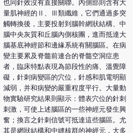
也同針效沒有直接關聯。內側部則含有大
量肌神經的Ⅱ、Ⅲ類纖維，它們通過多突
觸轉換後，主要投射到腦幹網狀結構、中
腦中央灰質和丘腦內側核團，進而抵達大
腦基底神經節和邊緣系統有關腦區。在病
變主要累及脊髓前連合的脊髓空洞症患
者，臨床特點表現為節段性的痛、溫覺障
礙，針刺病變區的穴位，針感和肌電明顯
減弱，并和病變的嚴重程度平行。大量動
物實驗研究結果則顯示：體表穴位的針刺
刺激，可使上述腦區的一些神經元發生興
奮；換言之針刺信號可抵達這些腦區。尤
其是網狀結構和中縫核群的神經元，大多