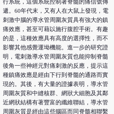
行系統，這個系統控制著脊髓的痛信號傳
遞。60年代末，又有人在大鼠上發現，電
刺激中腦的導水管周圍灰質具有強大的鎮
痛效應，甚至可藉以施行腹腔手術。有趣
的是，這種效應具有高度的選擇性，而不
影響其他感覺運坳機能。進一步的研究證
明，電刺激導水管周圍灰質也能抑制脊髓
後角一些神經元對痛刺激的反應，提示這
種鎮痛效應是經由下行到脊髓的通路而實
現的。其後，有大量的證據表明，導水管
周圍灰質和中縫核群、網狀大細胞及其鄰
近網狀結構有著豐富的纖維聯結，導水管
周圍灰質是經由這些腦區而同脊髓相聯繫