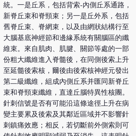
統。一是丘系，包括背索-內側丘系通路，
新脊丘束和脊頸束；另一是丘外系，包括
舊脊丘束、脊網束，以及由網狀結構行至
大腦基底神經節和邊緣系統有關腦區的纖
維束。來自肌肉、肌腱、關節等處的一部
份粗大纖維進入脊髓後，在同側後索上升
至延髓後索核，爾後由後索核神經元發出
第二級纖維，組成內側丘系并匯同新脊丘
束和脊頸束纖維，直達丘腦特異性核團。
針刺信號是否有可能沿這條途徑上升在病
變主要累及後索及其鄰近區域并不影響針
刺鎮痛效應；相反，若切斷前外側索則可