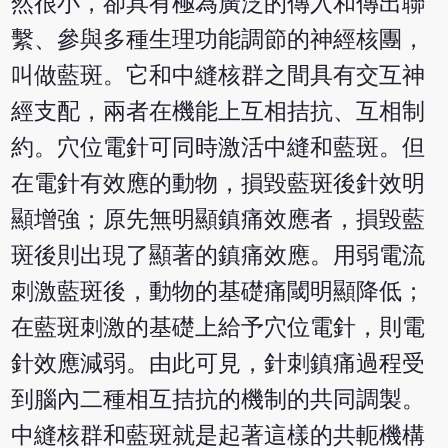
然很小，卻具有極為廣泛的傳入和傳出聯
繫、參與多種生理功能調節的神經核團，
叫做藍斑。它和中縫核群之間具有交互神
經支配，兩者在機能上互相拮抗、互相制
約。穴位電針可同時激活中縫和藍斑。但
在電針有效應的動物，損毀藍斑後針效明
顯增強；原先無明顯鎮痛效應者，損毀藍
斑後則出現了顯著的鎮痛效應。用弱電流
刺激藍斑後，動物的基礎痛閾明顯降低；
在藍斑刺激的基礎上給予穴位電針，則電
針效應減弱。由此可見，針刺鎮痛過程受
到腦內二種相互拮抗的機制的共同調製。
中縫核群和藍斑就是起著這樣的共軛機構