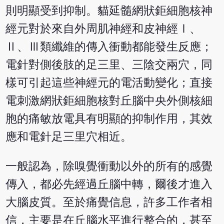
則明顯受到抑制。貓延髓網狀鉅細胞核神
經元對於來自外周肌神經和皮神經Ⅰ、
Ⅱ、Ⅲ類纖維的傳入衝動都能發生反應；
電針對側後肢的足三里、三陰交兩穴，同
樣可引起這些神經元的電活動變化；直接
電刺激網狀鉅細胞核對丘腦中央外側核細
胞的痛敏放電具有明顯的抑制作用，其效
應和電針足三里穴相近。
一般認為，除嗅覺衝動以外的所有的感覺
傳入，都必先經過丘腦中轉，爾後才進入
大腦皮質。至於痛覺信息，許多工作者相
信，主要是在丘腦水平進行整合的，甚至