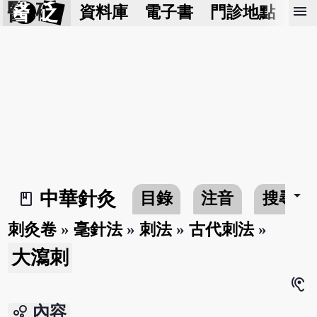
醫 砭
menu
資料庫
電子書
門診地點
預
arrow_drop_down
中華針灸
目錄
注音
搜尋
book_2
刺灸卷
»
毫針法
»
刺法
»
古代刺法
»
大瀉刺
hearing
bubble_chart
內容