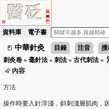
醫
砭
沈
藥
home
子
資料庫
電子書
中華針灸
目錄
注音
搜
book_2
刺灸卷
»
毫針法
»
刺法
»
古代刺法
»
內容
bubble_chart
方法
操作時要入針浮淺，斜刺淺層肌肉，