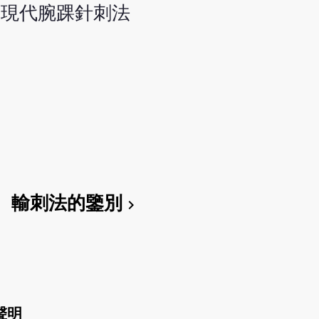
。現代腕踝針刺法
輸刺法的鑒別
chevron_right
聲明