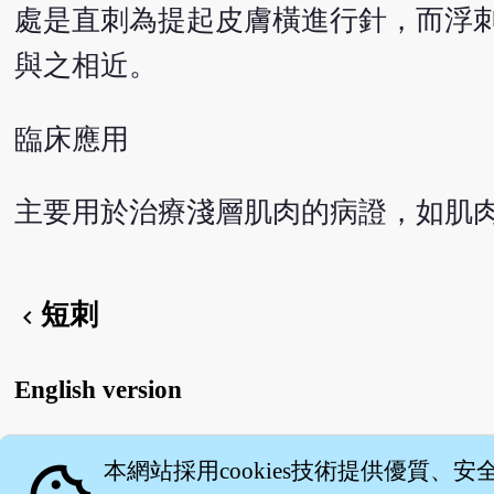
處是直刺為提起皮膚橫進行針，而浮
與之相近。
臨床應用
主要用於治療淺層肌肉的病證，如肌
短刺
chevron_left
English version
本網站採用cookies技術提供優質、安
關