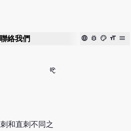
聯絡我們
language
bug_report
color_lens
format_size
menu
hearing
浮刺和直刺不同之