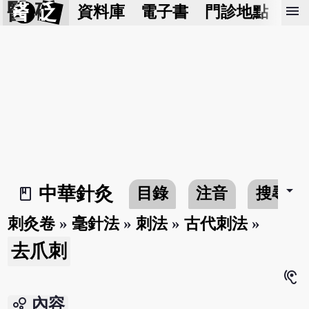
醫 砭
menu
資料庫
電子書
門診地點
預
arrow_drop_down
中華針灸
目錄
注音
搜尋
book_2
刺灸卷
»
毫針法
»
刺法
»
古代刺法
»
去爪刺
hearing
bubble_chart
內容