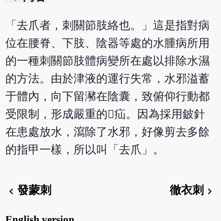
「去爪者，刺關節肢絡也。」這是指對病
位在腰脊、下肢、陰器等處的水腫病所用
的一種刺關節肢體病變所在處以排除水濕
的方法。由於津液的運行失常，水邪溢蓄
于體內，向下留瀦在陰囊，致俯仰行動都
受限制，形成嚴重的疝。因為採用鈹針
在患處放水，瀉除了水邪，好像剪去多餘
的指甲一樣，所以叫「去爪」。
發蒙刺
徹衣刺
chevron_left
chevron_right
English version