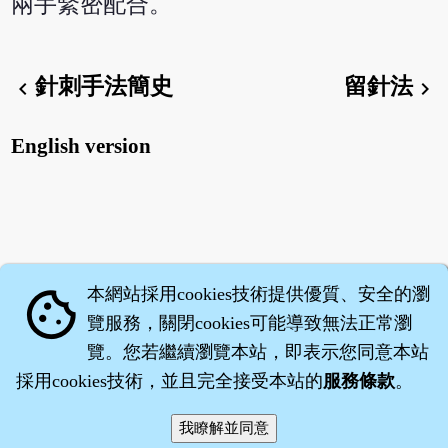
兩手緊密配合。
針刺手法簡史
留針法
chevron_left
chevron_right
English version
本網站採用cookies技術提供優質、安全的瀏
cookie
覽服務，關閉cookies可能導致無法正常瀏
覽。您若繼續瀏覽本站，即表示您同意本站
採用cookies技術，並且完全接受本站的
服務條款
。
智橐‧
醫砭
‧
沈藥子
©2008～2026