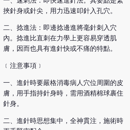
一、速刺法：即快速進針法。其要點是緊
挾針身或針尖，用力迅速叩針入孔穴。
二、捻進法：即邊捻邊進將毫針刺入穴
內。捻進比直刺在力學上更容易穿透肌
膚，因而也具有進針快或不痛的特點。
﹝注意事項﹞
一、進針時要嚴格消毒病人穴位周圍的皮
膚，用手指持針身時，需用酒精棉球裹住
針身。
二、進針時思想集中，全神貫注，施術時