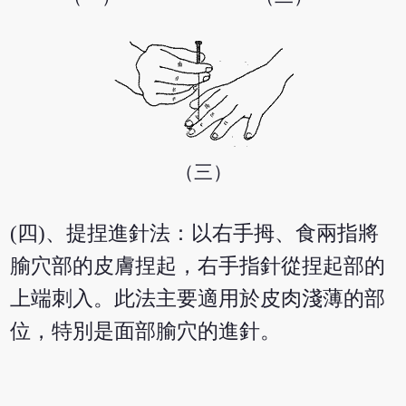
（三）
(四)、提捏進針法：以右手拇、食兩指將
腧穴部的皮膚捏起，右手指針從捏起部的
上端刺入。此法主要適用於皮肉淺薄的部
位，特別是面部腧穴的進針。