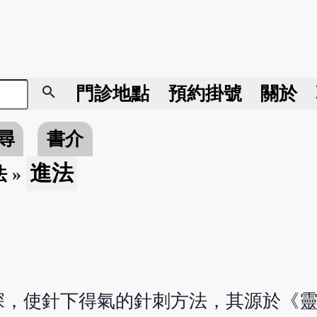
search
門診地點
預約掛號
關於
尋
書介
進法
法
»
，使針下得氣的針刺方法，其源於《靈