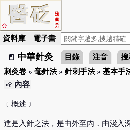
醫
砭
沈
藥
home
子
資料庫
電子書
中華針灸
目錄
注音
搜
book_2
刺灸卷
»
毫針法
»
針刺手法
»
基本手
內容
bubble_chart
﹝概述﹞
進是入針之法，是由外至內，由淺入深