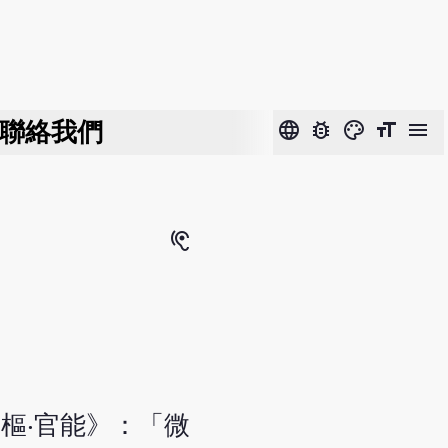
聯絡我們
language
bug_report
color_lens
format_size
menu
hearing
樞‧官能》：「微