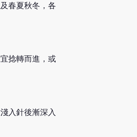
，及春夏秋冬，各
針宜捻轉而進，或
先淺入針後漸深入