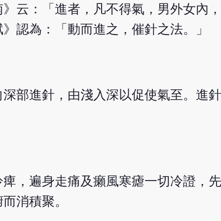
南》云：「進者，凡不得氣，男外女內
賦》認為：「動而進之，催針之法。」
向深部進針，由淺入深以促使氣至。進
冷痺，遍身走痛及癩風寒瘧一切冷證，
腑而消積聚。