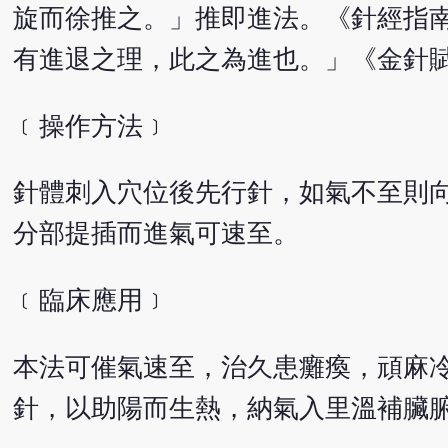
旋而徐推之。」推即進法。《針經指
有進退之理，此之為進也。」《金針
﹝操作方法﹞
針體刺入穴位後先行針，如氣不至則
分部提插而進氣可速至。
﹝臨床應用﹞
本法可催氣速至，治久患癱瘓，頑麻
針，以助陽而生熱，納氣入里溫補臟