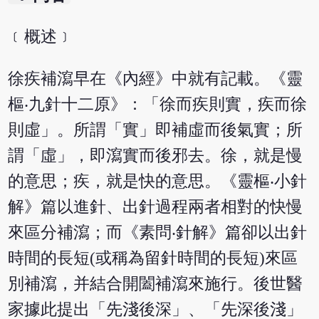
﹝概述﹞
徐疾補瀉早在《內經》中就有記載。《靈
樞‧九針十二原》：「徐而疾則實，疾而徐
則虛」。所謂「實」即補虛而後氣實；所
謂「虛」，即瀉實而後邪去。徐，就是慢
的意思；疾，就是快的意思。《靈樞‧小針
解》篇以進針、出針過程兩者相對的快慢
來區分補瀉；而《素問‧針解》篇卻以出針
時間的長短(或稱為留針時間的長短)來區
別補瀉，并結合開闔補瀉來施行。後世醫
家據此提出「先淺後深」、「先深後淺」