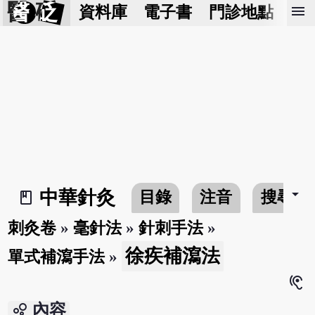
醫 砭
menu
資料庫
電子書
門診地點
預
arrow_drop_down
中華針灸
目錄
注音
搜尋
book_2
刺灸卷
»
毫針法
»
針刺手法
»
徐疾補瀉法
單式補瀉手法
»
hearing
bubble_chart
內容