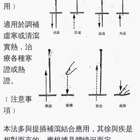
用﹞
適用於調補
虛寒或清瀉
實熱，治
療各種寒
證或熱
證。
﹝注意事
項﹞
本法多與提插補瀉結合應用，其徐與疾是