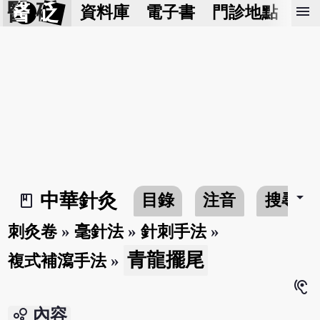
醫 砭
menu
資料庫
電子書
門診地點
預
arrow_drop_down
中華針灸
目錄
注音
搜尋
book_2
刺灸卷
»
毫針法
»
針刺手法
»
青龍擺尾
複式補瀉手法
»
hearing
bubble_chart
內容