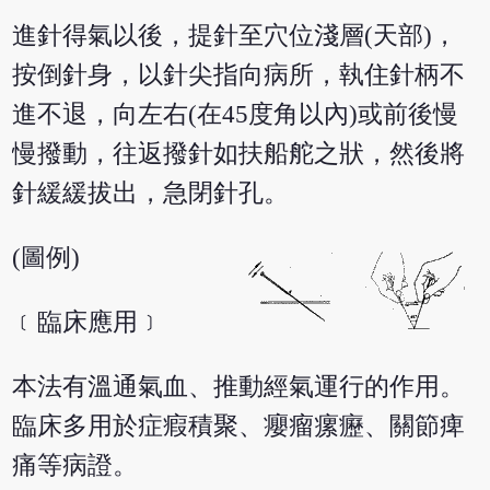
進針得氣以後，提針至穴位淺層(天部)，
按倒針身，以針尖指向病所，執住針柄不
進不退，向左右(在45度角以內)或前後慢
慢撥動，往返撥針如扶船舵之狀，然後將
針緩緩拔出，急閉針孔。
(圖例)
﹝臨床應用﹞
本法有溫通氣血、推動經氣運行的作用。
臨床多用於症瘕積聚、癭瘤瘰癧、關節痺
痛等病證。