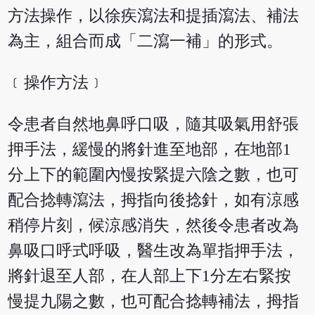
方法操作，以徐疾瀉法和提插瀉法、補法
為主，組合而成「二瀉一補」的形式。
﹝操作方法﹞
令患者自然地鼻呼口吸，隨其吸氣用舒張
押手法，緩慢的將針進至地部，在地部1
分上下的範圍內慢按緊提六陰之數，也可
配合捻轉瀉法，拇指向後捻針，如有涼感
稍停片刻，候涼感消失，然後令患者改為
鼻吸口呼式呼吸，醫生改為單指押手法，
將針退至人部，在人部上下1分左右緊按
慢提九陽之數，也可配合捻轉補法，拇指