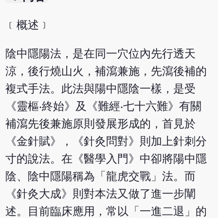
﹝概述﹞
陰中隱陽法，是在同一穴位內先行透天
涼，後行燒山火，補瀉兼施，先瀉後補的
複式手法。此法與陽中隱陰一樣，是受
《靈樞‧終始》及《難經‧七十六難》有關
補瀉先後兼施原則發展形成的，首見於
《金針賦》，《針灸問對》則加上針刺分
寸的說法。在《醫學入門》中卻將陽中隱
陰、陰中隱陽稱為「龍虎交戰」法。而
《針灸大成》則對本法又做了進一步闡
述。目前臨床應用，常以「一進二退」的