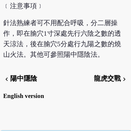
﹝注意事項﹞
針法熟練者可不用配合呼吸，分二層操
作，即在腧穴1寸深處先行六陰之數的透
天涼法，後在腧穴5分處行九陽之數的燒
山火法。其他可參照陽中隱陰法。
陽中隱陰
龍虎交戰
chevron_left
chevron_right
English version