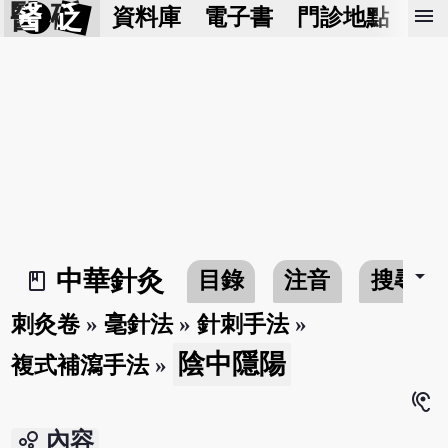
醫 砭
menu
資料庫
電子書
門診地點
預
arrow_drop_down
中華針灸
目錄
注音
搜尋
book_2
刺灸卷
»
毫針法
»
針刺手法
»
陰中隱陽
複式補瀉手法
»
hearing
bubble_chart
內容