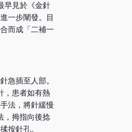
最早見於《金針
了進一步闡發。目
組合而成「二補一
將針急插至人部。
針，患者如有熱
押手法，將針緩慢
法，拇指向後捻
慢揉按針孔。