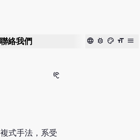
聯絡我們
language
bug_report
color_lens
format_size
menu
hearing
的複式手法，系受