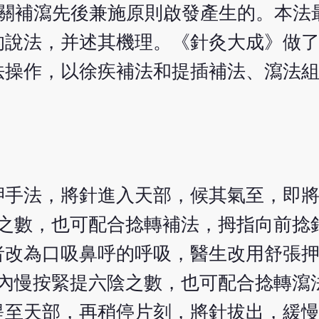
有關補瀉先後兼施原則啟發產生的。本法
的說法，并述其機理。《針灸大成》做
法操作，以徐疾補法和提插補法、瀉法
押手法，將針進入天部，候其氣至，即
陽之數，也可配合捻轉補法，拇指向前捻
者改為口吸鼻呼的呼吸，醫生改用舒張
圍內慢按緊提六陰之數，也可配合捻轉瀉
提至天部，再稍停片刻，將針拔出，緩