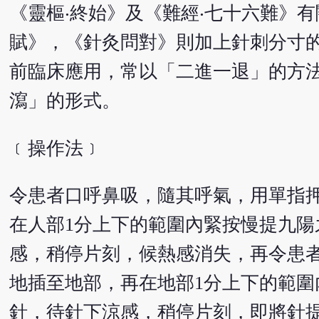
《靈樞‧終始》及《難經‧七十六難》
賦》，《針灸問對》則加上針刺分寸
前臨床應用，常以「二進一退」的方
瀉」的形式。
﹝操作法﹞
令患者口呼鼻吸，隨其呼氣，用單指
在人部1分上下的範圍內緊按慢提九
感，稍停片刻，候熱感消失，再令患
地插至地部，再在地部1分上下的範
針，待針下涼感，稍停片刻，即將針