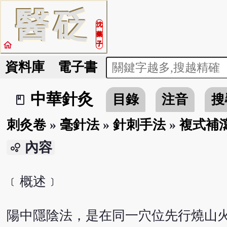
醫
砭
沈
藥
home
子
資料庫
電子書
中華針灸
目錄
注音
搜
book_2
刺灸卷
»
毫針法
»
針刺手法
»
複式補
內容
bubble_chart
﹝概述﹞
陽中隱陰法，是在同一穴位先行燒山