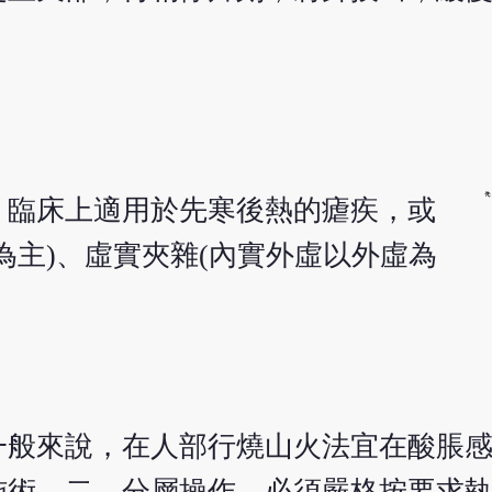
，臨床上適用於先寒後熱的瘧疾，或
為主)、虛實夾雜(內實外虛以外虛為
一般來說，在人部行燒山火法宜在酸脹
施術。二、分層操作，必須嚴格按要求