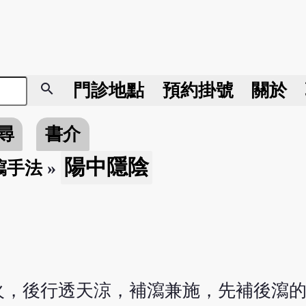
search
門診地點
預約掛號
關於
尋
書介
陽中隱陰
瀉手法
»
火，後行透天涼，補瀉兼施，先補後瀉