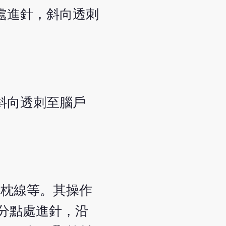
處進針，斜向透刺
斜向透刺至腦戶
頂枕線等。其操作
分點處進針，沿