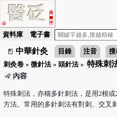
醫
砭
沈
藥
home
子
資料庫
電子書
中華針灸
目錄
注音
搜
book_2
特殊刺
刺灸卷
»
微針法
»
頭針法
»
內容
bubble_chart
特殊刺法，亦稱多針刺法，是用2根或
方法。常用的多針刺法有對刺、交叉