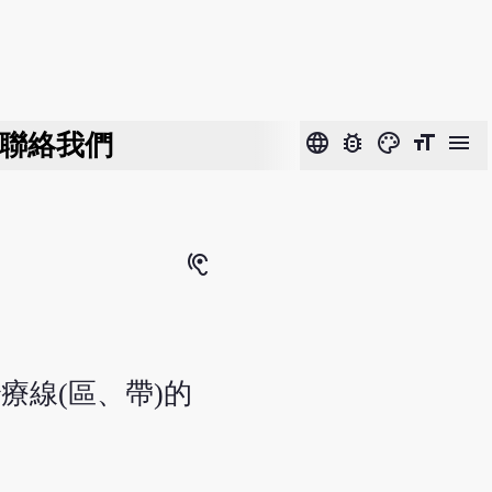
聯絡我們
language
bug_report
color_lens
format_size
menu
hearing
療線(區、帶)的