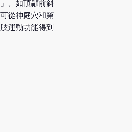
刺」。如頂顳前斜
則可從神庭穴和第
患肢運動功能得到