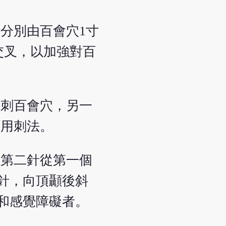
分別由百會穴1寸
交叉，以加強對百
透刺百會穴，另一
常用刺法。
，第二針從第一個
針，向頂顳後斜
和感覺障礙者。