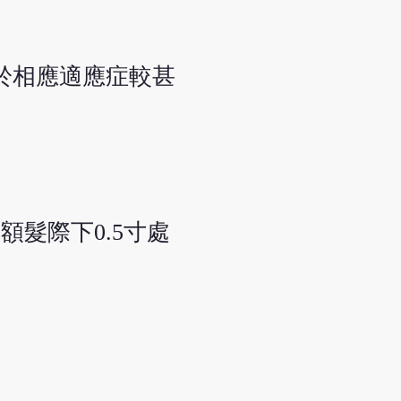
於相應適應症較甚
髮際下0.5寸處