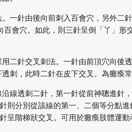
法。一針由後向前刺入百會穴，另外二針
透向百會穴。如此，則三針呈倒「丫」形
採用二針交叉刺法。一針由前頂穴向後
下透刺，此時二針在皮下交叉。為癱瘓
線沿線透刺二針，第一針從前神聰進針
四針則分別從該線的第一、二個等分點進
根針呈階梯狀交叉。可用於癱瘓肢體運動