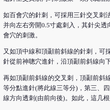
如百會穴的針刺，可採用三針交叉刺
并向左右旁開0.5寸處刺入，其針尖
會穴的刺激。
又如頂中線和頂顳前斜線的針刺，可
針從前神聰穴進針，沿頂顳前斜線向
再如頂顳前斜線的交叉刺，頂顳前斜
等分點進針(將此線三等分)，第三、
線方向透刺(由前向後)。如此，這几