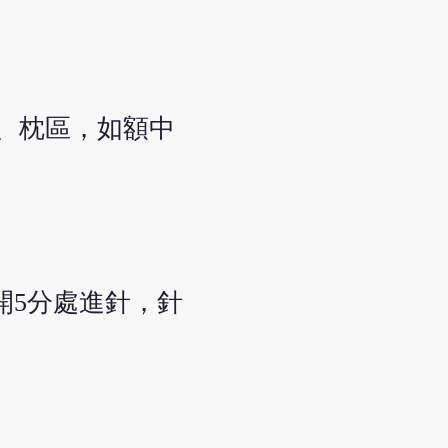
、枕區，如額中
開5分處進針，針