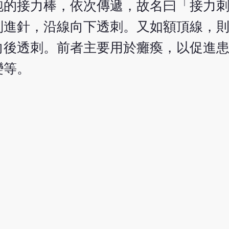
跑的接力棒，依次傳遞，故名曰「接力
別進針，沿線向下透刺。又如額頂線，
向後透刺。前者主要用於癱瘓，以促進
變等。