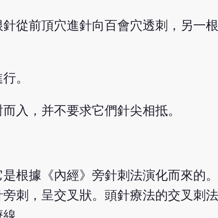
根針從前頂穴進針向百會穴透刺，另一
進行。
對而入，并不要求它們針尖相抵。
它是根據《內經》旁針刺法演化而來的
旁刺，呈交叉狀。頭針療法的交叉刺法
療線。