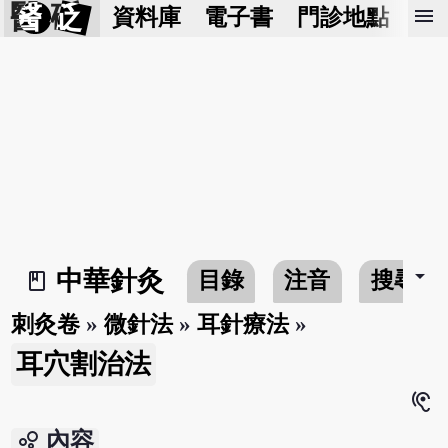
醫 砭
menu
資料庫
電子書
門診地點
預
arrow_drop_down
中華針灸
目錄
注音
搜尋
book_2
刺灸卷
»
微針法
»
耳針療法
»
耳穴割治法
hearing
bubble_chart
內容