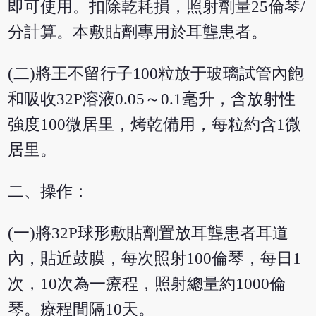
即可使用。扣除乾耗損，照射劑量25倫琴/
分計算。本敷貼劑專用於耳聾患者。
(二)將王不留行子100粒放于玻璃試管內飽
和吸收32P溶液0.05～0.1毫升，含放射性
強度100微居里，烤乾備用，每粒約含1微
居里。
二、操作：
(一)將32P球形敷貼劑置放耳聾患者耳道
內，貼近鼓膜，每次照射100倫琴，每日1
次，10次為一療程，照射總量約1000倫
琴。療程間隔10天。