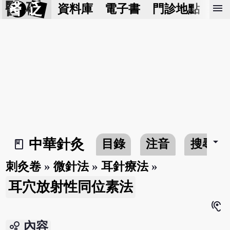
醫 砭
menu
資料庫
電子書
門診地點
預
arrow_drop_down
中華針灸
目錄
注音
搜尋
book_2
刺灸卷
»
微針法
»
耳針療法
»
耳穴放射性同位素法
hearing
bubble_chart
內容