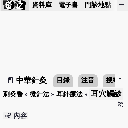
醫 砭
menu
資料庫
電子書
門診地點
預
arrow_drop_down
中華針灸
目錄
注音
搜尋
book_2
耳穴觸診
刺灸卷
»
微針法
»
耳針療法
»
hearing
bubble_chart
內容