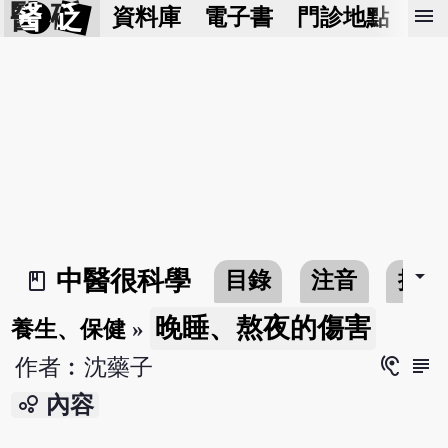
醫 砭
menu
資料庫
電子書
門診地點
預
arrow_drop_down
中醫很科學
目錄
注音
搜尋
book_2
晚睡、熬夜的傷害
養生、保健
»
hearing
subject
作者︰沈藥子
bubble_chart
內容