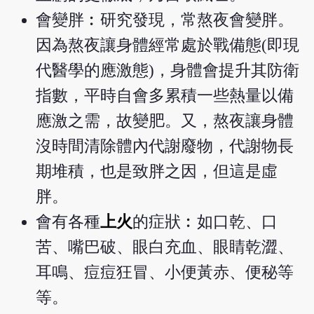
會變胖︰研究發現，常熬夜會變胖。
因為熬夜讓身體經常處於戰備態(即現
代醫學的應激態)，身體會提升其防衛
指數，平時自會多累積一些熱量以備
應激之需，故變肥。又，熬夜讓身體
沒時間清除體內代謝廢物，代謝物長
期堆積，也是致胖之因，但這是虛
胖。
會有各種
上火
的症狀︰如口乾、口
苦、嘴巴破、眼白充血、眼睛乾澀、
耳鳴、痘痘狂冒、小便黃赤、便秘等
等。