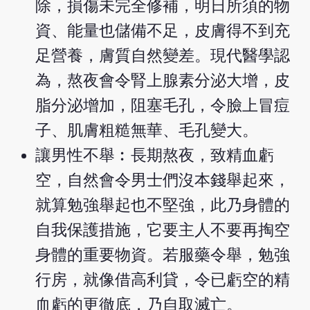
除，損傷未完全修補，明日所須的物
資、能量也儲備不足，皮膚得不到充
足營養，膚質自然變差。現代醫學認
為，熬夜會令腎上腺素分泌大增，皮
脂分泌增加，阻塞毛孔，令臉上冒痘
子、肌膚粗糙無華、毛孔變大。
讓男性不舉︰長期熬夜，致精血虧
空，自然會令男士們沒本錢舉起來，
就算勉強舉起也不堅強，此乃身體的
自我保護措施，它要主人不要再掏空
身體的重要物資。若服藥令舉，勉強
行房，就像借高利貸，令已虧空的精
血虧的更徹底，乃自取滅亡。