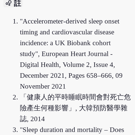
bubble_chart
註
"Accelerometer-derived sleep onset
timing and cardiovascular disease
incidence: a UK Biobank cohort
study", European Heart Journal -
Digital Health, Volume 2, Issue 4,
December 2021, Pages 658–666, 09
November 2021
「健康人的平時睡眠時間會對死亡危
險產生何種影響」, 大韓預防醫學雜
誌, 2014
"Sleep duration and mortality – Does