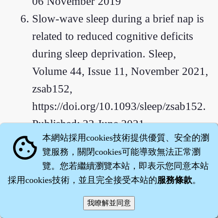
06 November 2019
Slow-wave sleep during a brief nap is
related to reduced cognitive deficits
during sleep deprivation. Sleep,
Volume 44, Issue 11, November 2021,
zsab152,
https://doi.org/10.1093/sleep/zsab152.
Published: 22 June 2021.
本網站採用cookies技術提供優質、安全的瀏
cookie
Depner C M, Melanson E L, Eckel R
覽服務，關閉cookies可能導致無法正常瀏
H, et al. Ad libitum Weekend Recovery
覽。您若繼續瀏覽本站，即表示您同意本站
Sleep Fails to Prevent Metabolic
採用cookies技術，並且完全接受本站的
服務條款
。
Dysregulation during a Repeating
Pattern of Insufficient Sleep and