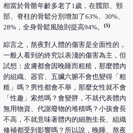
相當於骨骼年齡多老了1歲，在髖部、頸
部、脊柱的骨鬆分別增加了63%、30%、
(5)
28%，全身骨鬆風險則提高94%。
綜言之，熬夜對人體的傷害是全面性的，
一般人看到的終究以表淺的傷害為主，但
試想：皮膚都會因晚睡而粗糙，那麼體內
的組織、器官、五臟六腑不會也變得「粗
糙」嗎？男性都會不舉，那麼女性就不會
「性趣」索然嗎？會變胖，不就代表體內
無用物資、代謝廢物的堆積嗎？小孩會長
不高，不就意味著體內的細胞生長、組織
修補都受到影響嗎？所以說，晚睡、熬夜