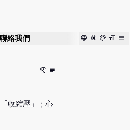
聯絡我們
language
bug_report
color_lens
format_size
menu
hearing
subject
為「收縮壓」；心