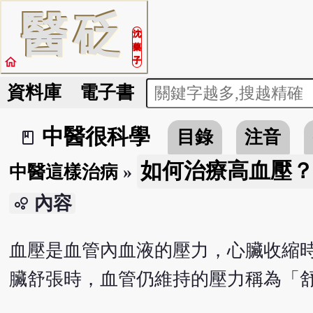
醫
砭
沈
藥
home
子
資料庫
電子書
中醫很科學
目錄
注音
book_2
如何治療高血壓
中醫這樣治病
»
內容
bubble_chart
血壓是血管內血液的壓力，心臟收縮
臟舒張時，血管仍維持的壓力稱為「