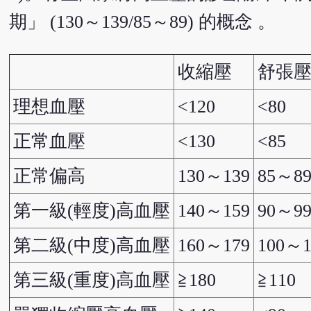
期」 (130～139/85～89) 的概念 。
收縮壓
舒張
理想血壓
<120
<80
正常血壓
<130
<85
正常偏高
130～139
85～8
第一級(輕度)高血壓
140～159
90～9
第二級(中度)高血壓
160～179
100～1
第三級(重度)高血壓
≧180
≧110