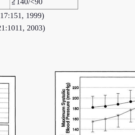
≧140/<90
17:151, 1999)
21:1011, 2003)