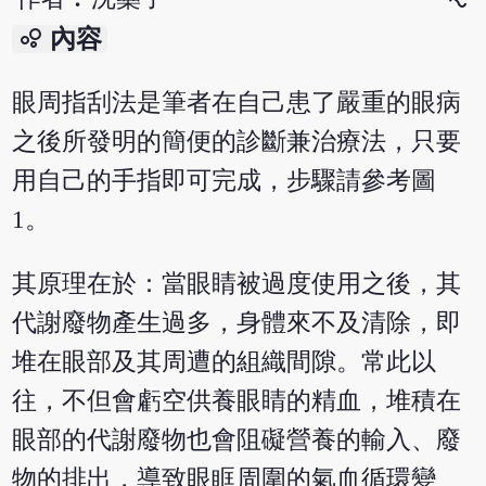
bubble_chart
內容
眼周指刮法是筆者在自己患了嚴重的眼病
之後所發明的簡便的診斷兼治療法，只要
用自己的手指即可完成，步驟請參考圖
1。
其原理在於：當眼睛被過度使用之後，其
代謝廢物產生過多，身體來不及清除，即
堆在眼部及其周遭的組織間隙。常此以
往，不但會虧空供養眼睛的精血，堆積在
眼部的代謝廢物也會阻礙營養的輸入、廢
物的排出，導致眼眶周圍的氣血循環變