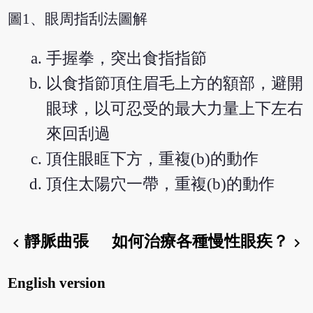
圖1、眼周指刮法圖解
手握拳，突出食指指節
以食指節頂住眉毛上方的額部，避開
眼球，以可忍受的最大力量上下左右
來回刮過
頂住眼眶下方，重複(b)的動作
頂住太陽穴一帶，重複(b)的動作
靜脈曲張
如何治療各種慢性眼疾？
chevron_left
chevron_right
English version