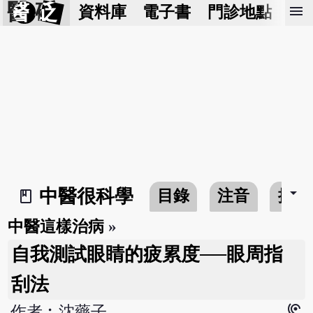
醫 砭
menu
資料庫
電子書
門診地點
預
arrow_drop_down
中醫很科學
目錄
注音
搜尋
book_2
中醫這樣治病
»
自我測試眼睛的疲累度──眼周指
刮法
hearing
作者︰沈藥子