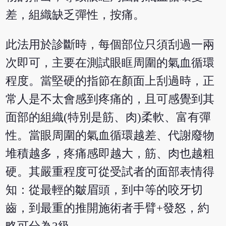
差，組織缺乏彈性，按痛。
此法用於診斷時，每個部位只須刮過一兩
次即可，主要在測試眼眶周圍的氣血循環
程度。當堅硬的指節在顏面上刮過時，正
常人是不太會感到疼痛的，且可感覺到其
面部的組織(特別是筋、肉)柔軟、富有彈
性。
當眼周圍的氣血循環越差、代謝廢物
堆積越多，疼痛感即越大，筋、肉也越粗
硬
。其嚴重程度可從受試者的面部表情得
知：從最輕的皺眉頭，到中等的咬牙切
齒，到最重的推開施術者手臂+發怒，約