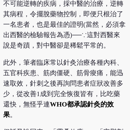
不可能逆轉的疾病，採中醫的治療，逆轉
其病程，令擺脫藥物控制，即便只根治了
一名患者，也是最佳的證明(當然，必須拿
出西醫的檢驗報告為憑)──∵這對西醫來
說是奇蹟，對中醫卻是稀鬆平常的。
此外，筆者臨床常以針灸治療各種內科、
五官科疾患、筋肉僵硬、筋骨痠痛，能迅
速取效，針刺之後再詢問患者症狀改善多
少，從改善1成到完全恢復皆有，比吃藥
還快，無怪乎連
WHO都承認針灸的效
果
。