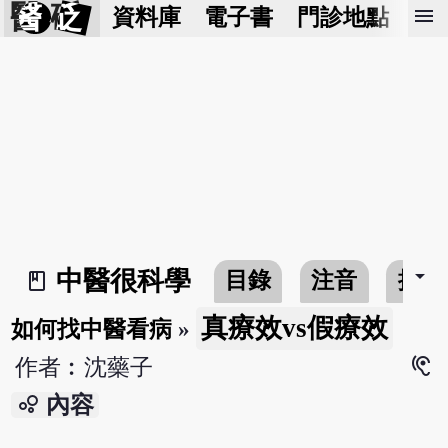
醫 砭
menu
資料庫
電子書
門診地點
預
arrow_drop_down
中醫很科學
目錄
注音
搜尋
book_2
真療效vs假療效
如何找中醫看病
»
hearing
作者︰沈藥子
bubble_chart
內容