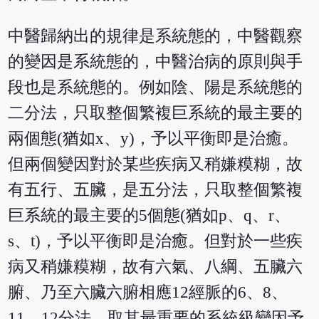
中醫歸納出的規律是系統態的，中醫觀察
的變因是系統態的，中醫治病的原則與手
段也是系統態的。例如陰、陽是系統態的
二分法，只取整個繁複巨系統的最主要的
兩個態(猶如x、y)，予以平衡即是治癒。
但兩個變因對於某些疾病又稍嫌糢糊，故
有五行、五臟，是五分法，只取整個繁複
巨系統的最主要的5個態(猶如p、q、r、
s、t)，予以平衡即是治癒。但對於一些疾
病又稍嫌糢糊，故有六氣、八綱、五臟六
腑、乃至六臟六腑相應12經脈的6、8、
11、12分法，取其最重要的系統級變因予