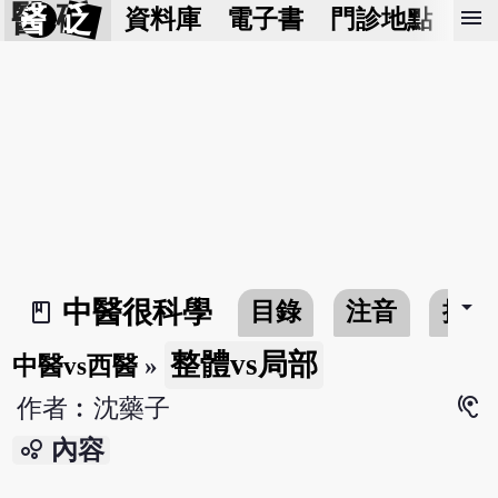
醫 砭
menu
資料庫
電子書
門診地點
預
arrow_drop_down
中醫很科學
目錄
注音
搜尋
book_2
整體vs局部
中醫vs西醫
»
hearing
作者︰沈藥子
bubble_chart
內容