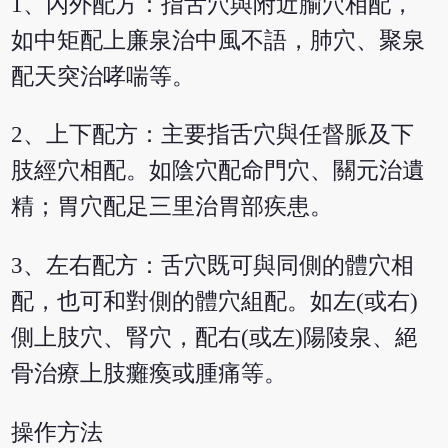
1、內外配方：指舌穴與附近腧穴相配，
如中矩配上廉泉治中風不語，肺穴、聚泉
配天突治哮喘等。
2、上下配方：主要指舌穴與任督脈及下
肢經穴相配。如陰穴配命門穴、關元治遺
精；胃穴配足三里治胃部疾患。
3、左右配方：舌穴既可與同側的體穴相
配，也可和對側的體穴組配。如左(或右)
側上肢穴、腎穴，配右(或左)陽陵泉、絕
骨治療上肢癱瘓或腫痛等。
操作方法