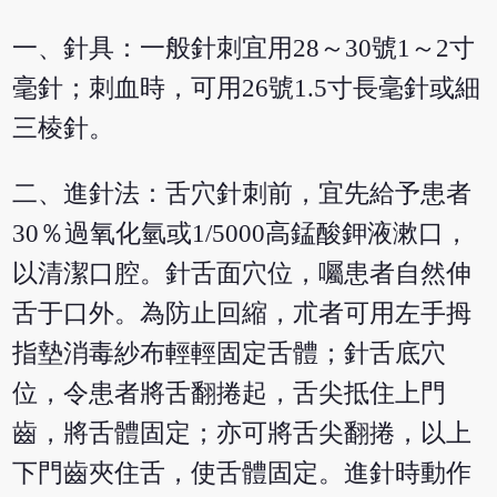
一、針具：一般針刺宜用28～30號1～2寸
毫針；刺血時，可用26號1.5寸長毫針或細
三棱針。
二、進針法：舌穴針刺前，宜先給予患者
30％過氧化氫或1/5000高錳酸鉀液漱口，
以清潔口腔。針舌面穴位，囑患者自然伸
舌于口外。為防止回縮，朮者可用左手拇
指墊消毒紗布輕輕固定舌體；針舌底穴
位，令患者將舌翻捲起，舌尖抵住上門
齒，將舌體固定；亦可將舌尖翻捲，以上
下門齒夾住舌，使舌體固定。進針時動作