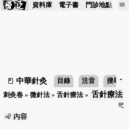
醫 砭
menu
資料庫
電子書
門診地點
預
arrow_drop_down
中華針灸
目錄
注音
搜尋
book_2
舌針療法
刺灸卷
»
微針法
»
舌針療法
»
hearing
bubble_chart
內容