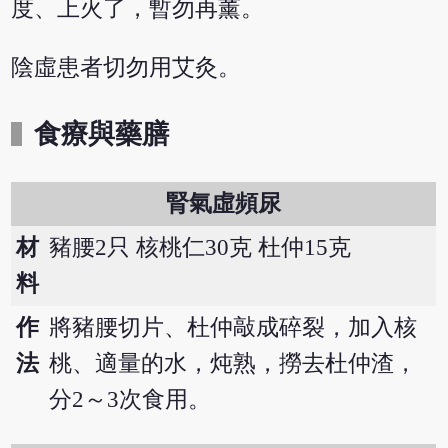
度、上火了，暫勿再薰。
陰虛患者切勿用艾灸。
食療與藥膳
腎氣虛頻尿
材
豬腰2只 核桃仁30克 杜仲15克
料
作
將豬腰切片、杜仲敲成碎裂，加入核
法
桃、適量的水，炖熟，撈去杜仲渣，
分2～3次食用。