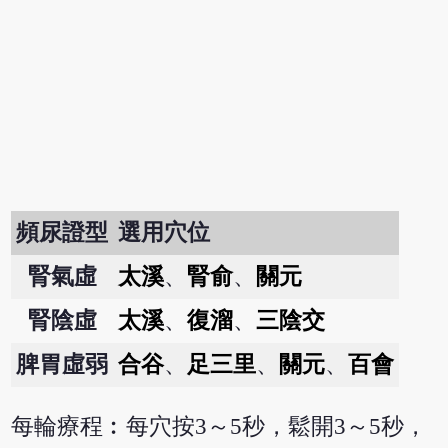
頻尿證型
選用穴位
腎氣虛
太溪
、
腎俞
、
關元
腎陰虛
太溪
、
復溜
、
三陰交
脾胃虛弱
合谷
、
足三里
、
關元
、
百會
每輪療程︰每穴按3～5秒，鬆開3～5秒，