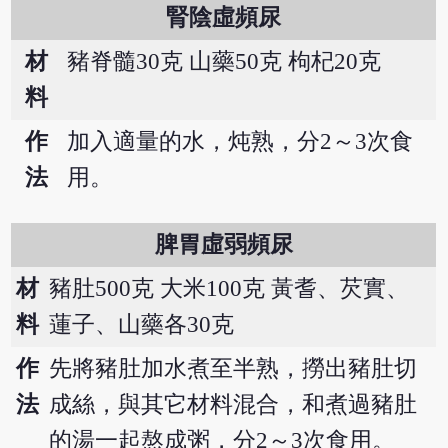
腎陰虛頻尿
材
豬脊髓30克 山藥50克 枸杞20克
料
作
加入適量的水，炖熟，分2～3次食
法
用。
脾胃虛弱頻尿
材
豬肚500克 大米100克 黃耆、芡實、
料
蓮子、山藥各30克
作
先將豬肚加水煮至半熟，撈出豬肚切
法
成絲，與其它材料混合，和煮過豬肚
的湯一起熬成粥，分2～3次食用。