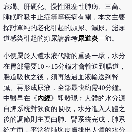
衰竭、肝硬化、慢性阻塞性肺病、三高、
睡眠呼吸中止症等等疾病有關，本文主要
探討單純的老化引起的頻尿、漏尿。泌尿
道感染引起的頻尿請參考
尿道炎
一節。
小便屬於人體水液代謝的重要一環，水分
在胃部需要10～15分鐘才會輸送到腸道，
腸道吸收之後，須再透過血液輸送到腎
臟、再形成尿液，全部最快約需40分鐘。
中醫早在《
內經
》即發現︰人體的水分源
自脾系統對飲食的吸收，水分進入人體之
後的調節則主要由肺、腎系統完成，肺系
統方面，平常從肺與皮膚排出人體的水分