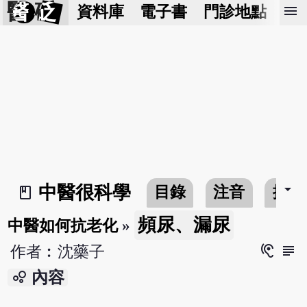
醫 砭
menu
資料庫
電子書
門診地點
預
arrow_drop_down
中醫很科學
目錄
注音
搜尋
book_2
頻尿、漏尿
中醫如何抗老化
»
hearing
subject
作者︰沈藥子
bubble_chart
內容