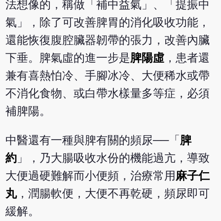
法想像的，稱做「補中益氣」、「提振中
氣」，除了可改善脾胃的消化吸收功能，
還能恢復腹腔臟器韌帶的張力，改善內臟
下垂。脾氣虛的進一步是
脾陽虛
，患者還
兼有喜熱怕冷、手腳冰冷、大便稀水或帶
不消化食物、或白帶水樣量多等症，必須
補脾陽。
中醫還有一種與脾有關的頻尿──「
脾
約
」，乃大腸吸收水份的機能過亢，導致
大便過硬難解而小便頻，治療常用
麻子仁
丸
，潤腸軟便，大便不再乾硬，頻尿即可
緩解。