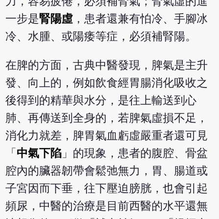
力，容易疲倦，必須補腎氣；腎氣虛的進
一步是
腎陽虛
，患者還兼有怕冷、手腳冰
冷、水腫、或陽痿等症，必須補腎陽。
在脾的方面，古典中醫發現，脾氣是主升
發、向上的，例如飲食經胃腸消化吸收之
後得到的精華與水分，是往上輸送到心
肺、再傳送到全身的，若脾氣虛損不足，
消化力就差，脾胃氣血虧虛嚴重者還可見
「
中氣下陷
」的現象，患者的腹腔、骨盆
腔內的臟器韌帶會鬆弛無力，胃、腸道或
子宮因而下垂，往下壓迫膀胱，也會引起
頻尿，中醫的治療是目前西醫的水平還無