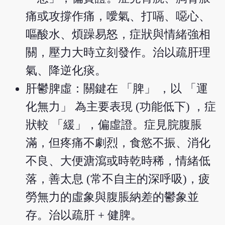
痛或攻撐作痛，噯氣、打嗝、噁心、
嘔酸水、煩躁易怒，症狀與情緒強相
關，壓力大時立刻發作。治以疏肝理
氣、降逆化痰。
肝鬱脾虛：關鍵在 「脾」 ，以 「運
化無力」 為主要表現 (功能低下) ，症
狀較 「緩」，偏虛證。症見脘腹脹
滿，但疼痛不劇烈，食慾不振、消化
不良、大便溏瀉或時乾時稀，情緒低
落，善太息 (常不自主的深呼吸)，疲
勞無力的虛象與腹脹納差的鬱象並
存。治以疏肝 + 健脾。