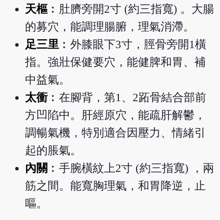
天樞
︰肚臍旁開2寸 (約三指寬) 。大腸
的募穴，能調理腸腑，理氣消滯。
足三里
︰外膝眼下3寸，脛骨旁開1橫
指。強壯保健要穴，能健脾和胃、補
中益氣。
太衝
︰在腳背，第1、2跖骨結合部前
方凹陷中。肝經原穴，能疏肝解鬱，
調暢氣機，特別適合因壓力、情緒引
起的脹氣。
內關
︰手腕橫紋上2寸 (約三指寬) ，兩
筋之間。能寬胸理氣，和胃降逆，止
嘔。