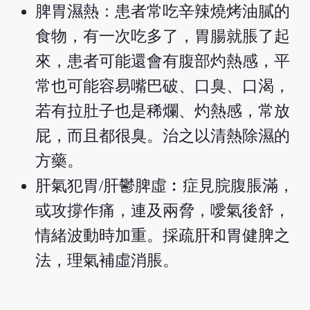
脾胃濕熱：患者常吃辛辣燒烤油膩的
食物，有一次吃多了，胃腸就脹了起
來，患者可能還會有腹部灼熱感，平
常也可能容易嘴巴破、口臭、口渴，
若有拉肚子也是稀爛、灼熱感，常放
屁，而且都很臭。治之以清熱除濕的
方藥。
肝氣犯胃/肝鬱脾虛︰症見脘腹脹滿，
或攻撐作痛，連及兩脅，噯氣後舒，
情緒波動時加重。採疏肝和胃健脾之
法，理氣補虛消脹。