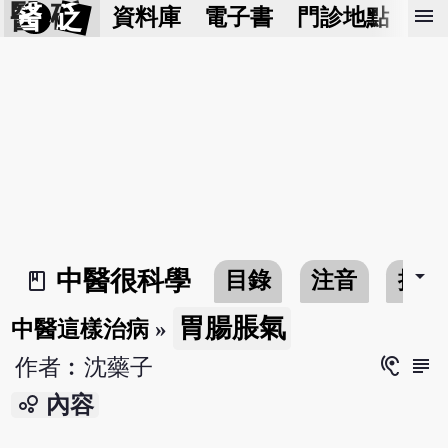
醫 砭
menu
資料庫
電子書
門診地點
預
arrow_drop_down
中醫很科學
目錄
注音
搜尋
book_2
胃腸脹氣
中醫這樣治病
»
hearing
subject
作者︰沈藥子
bubble_chart
內容