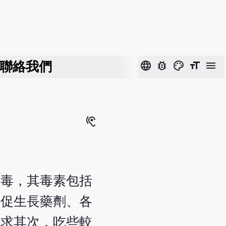
聯絡我們
language
bug_report
color_lens
format_size
menu
hearing
含毒，其毒素包括
、促生長藥劑、各
而求其次，吃些較