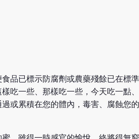
便食品已標示防腐劑或農藥殘餘已在標
這樣吃一些、那樣吃一些，今天吃一點
通過或累積在您的體內，毒害、腐蝕您
的蜜，雖得一時感官的愉悅，終將得無