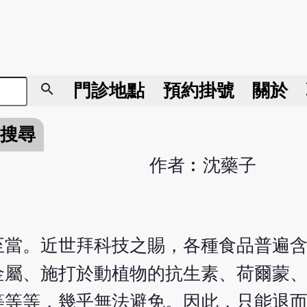
search
門診地點
預約掛號
關於
搜尋
作者︰沈藥子
至當。近世拜科技之賜，各種食品普遍
金屬、施打於動植物的抗生素、荷爾蒙
等等等，幾乎無法避免。因此，只能退