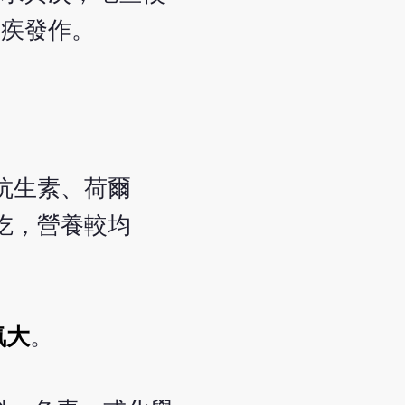
宿疾發作。
抗生素、荷爾
吃，營養較均
。
氣大
。