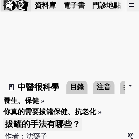
醫 砭
menu
資料庫
電子書
門診地點
預
arrow_drop_down
中醫很科學
目錄
注音
搜尋
book_2
養生、保健
»
你真的需要拔罐保健、抗老化
»
拔罐的手法有哪些？
hearing
作者︰沈藥子